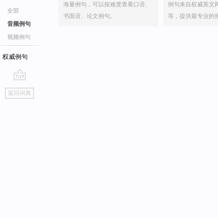
海量例句，可以按难度查看口语、
例句来自权威英文
全部
书面语、论文例句。
等，提供最专业的
音频例句
视频例句
权威例句
go
返回词典
top