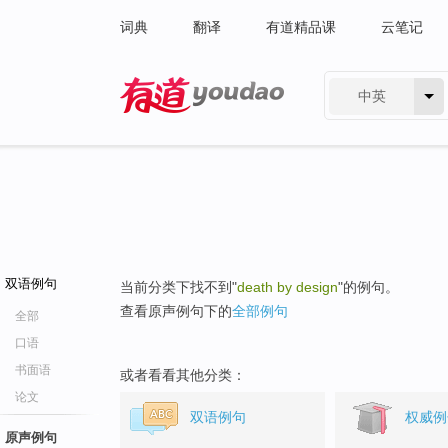
词典
翻译
有道精品课
云笔记
中英
有道 - 网易旗下搜索
双语例句
当前分类下找不到"
death by design
"的例句。
查看原声例句下的
全部例句
全部
口语
书面语
或者看看其他分类：
论文
双语例句
权威例
原声例句