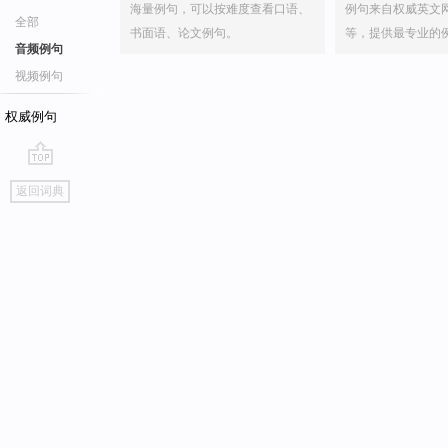
海量例句，可以按难度查看口语、
例句来自权威英文
全部
书面语、论文例句。
等，提供最专业的
音频例句
视频例句
权威例句
go
返回词典
top