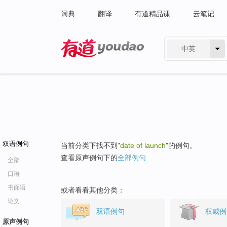
词典
翻译
有道精品课
云笔记
中英
有道 - 网易旗下搜索
双语例句
当前分类下找不到"
date of launch
"的例句。
查看原声例句下的
全部例句
全部
口语
书面语
或者看看其他分类：
论文
双语例句
权威例
原声例句