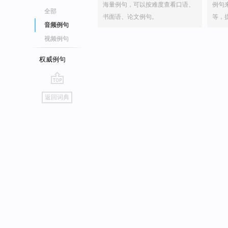
海量例句，可以按难度查看口语、
例句
全部
书面语、论文例句。
等，
音频例句
视频例句
权威例句
go
返回词典
top