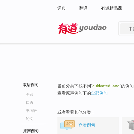
词典
翻译
有道精品课
中
有道 - 网易旗下搜索
双语例句
当前分类下找不到"
cultivated land
"的例
查看原声例句下的
全部例句
全部
口语
书面语
或者看看其他分类：
论文
双语例句
原声例句