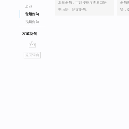
海量例句，可以按难度查看口语、
例句
全部
书面语、论文例句。
等，
音频例句
视频例句
权威例句
go
返回词典
top