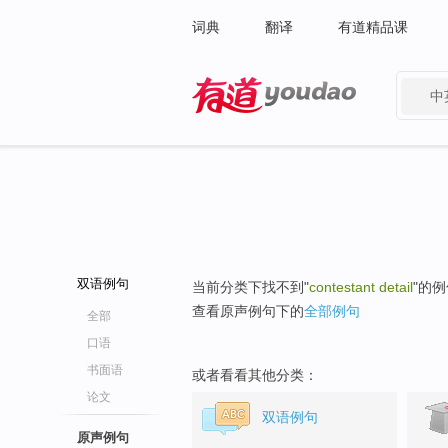
词典
翻译
有道精品课
中
有道 - 网易旗下搜索
双语例句
当前分类下找不到"
contestant detail
"的
查看原声例句下的
全部例句
全部
口语
书面语
或者看看其他分类：
论文
双语例句
原声例句