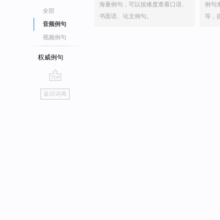
海量例句，可以按难度查看口语、
例句
全部
书面语、论文例句。
等，
音频例句
视频例句
权威例句
go
返回词典
top