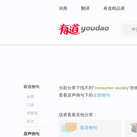
词典
翻译
有道精品课
中
有道 - 网易旗下搜索
双语例句
当前分类下找不到"
consumer-society
"的
查看原声例句下的
全部例句
全部
口语
书面语
或者看看其他分类：
论文
双语例句
原声例句