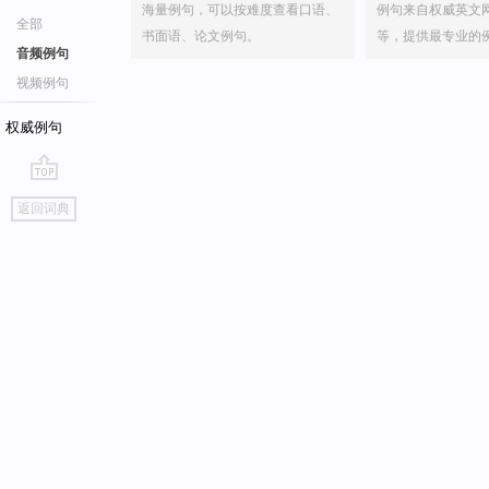
海量例句，可以按难度查看口语、
例句来自权威英文
全部
书面语、论文例句。
等，提供最专业的
音频例句
视频例句
权威例句
go
返回词典
top