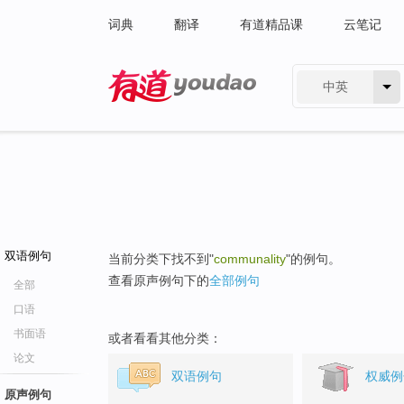
词典
翻译
有道精品课
云笔记
中英
有道 - 网易旗下搜索
双语例句
当前分类下找不到"
communality
"的例句。
查看原声例句下的
全部例句
全部
口语
书面语
或者看看其他分类：
论文
双语例句
权威例
原声例句