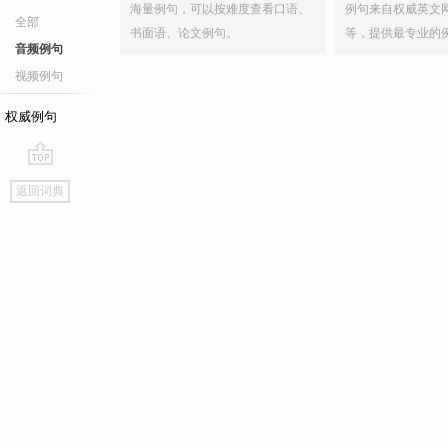
海量例句，可以按难度查看口语、
例句来自权威英文
全部
书面语、论文例句。
等，提供最专业的
音频例句
视频例句
权威例句
go
返回词典
top