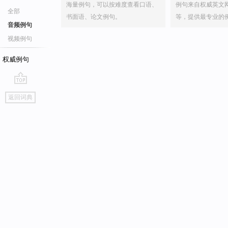
海量例句，可以按难度查看口语、
例句来自权威英文
全部
书面语、论文例句。
等，提供最专业的
音频例句
视频例句
权威例句
go
返回词典
top