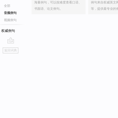
海量例句，可以按难度查看口语、
例句来自权威英文
全部
书面语、论文例句。
等，提供最专业的
音频例句
视频例句
权威例句
go
返回词典
top