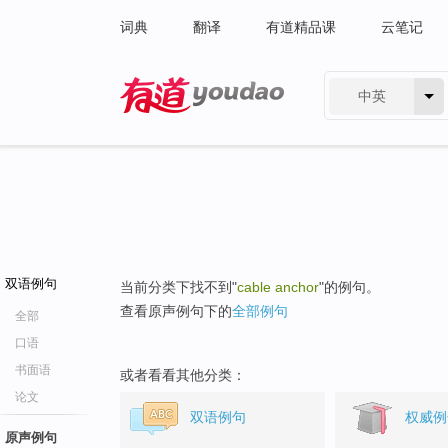
词典
翻译
有道精品课
云笔记
中英
有道 - 网易旗下搜索
双语例句
当前分类下找不到"
cable anchor
"的例句。
查看原声例句下的
全部例句
全部
口语
书面语
或者看看其他分类：
论文
双语例句
权威例
原声例句