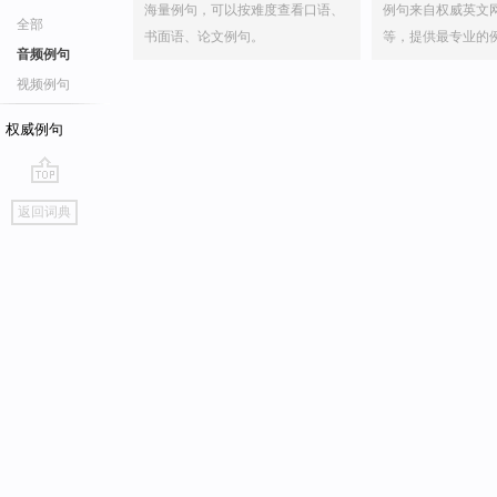
海量例句，可以按难度查看口语、
例句来自权威英文
全部
书面语、论文例句。
等，提供最专业的
音频例句
视频例句
权威例句
go
返回词典
top