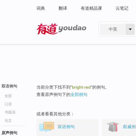
词典
翻译
有道精品课
云笔记
中英
有道 - 网易旗下搜索
双语例句
当前分类下找不到"
bright-red
"的例句。
查看原声例句下的
全部例句
全部
口语
书面语
或者看看其他分类：
论文
双语例句
权威例
原声例句