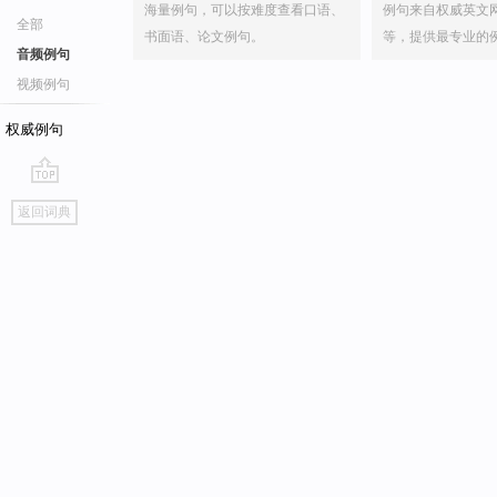
海量例句，可以按难度查看口语、
例句来自权威英文
全部
书面语、论文例句。
等，提供最专业的
音频例句
视频例句
权威例句
go
返回词典
top