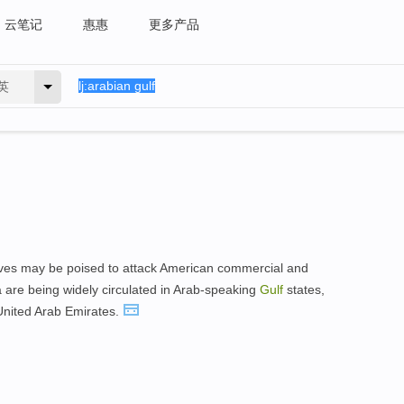
云笔记
惠惠
更多产品
英
tives may be poised to attack American commercial and
are being widely circulated in Arab-speaking
Gulf
states,
United Arab Emirates.