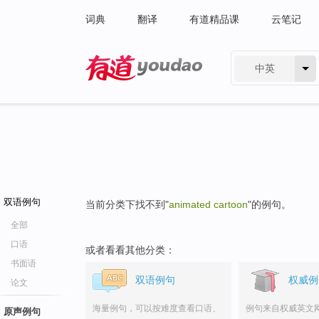
词典
翻译
有道精品课
云笔记
中英
有道 - 网易旗下搜索
双语例句
当前分类下找不到"
animated cartoon
"的例句。
全部
口语
或者看看其他分类：
书面语
双语例句
权威例
论文
海量例句，可以按难度查看口语、
例句来自权威英文
原声例句