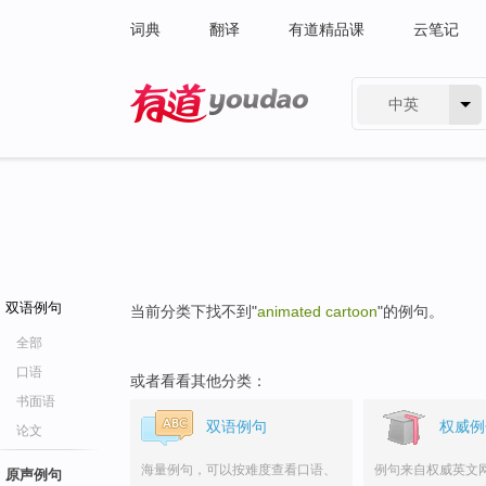
词典
翻译
有道精品课
云笔记
中英
有道 - 网易旗下搜索
双语例句
当前分类下找不到"
animated cartoon
"的例句。
全部
口语
或者看看其他分类：
书面语
双语例句
权威例
论文
海量例句，可以按难度查看口语、
例句来自权威英文
原声例句