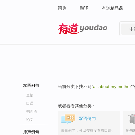
词典
翻译
有道精品课
中
有道 - 网易旗下搜索
双语例句
当前分类下找不到"
all about my mother
"
全部
口语
或者看看其他分类：
书面语
双语例句
论文
海量例句，可以按难度查看口语、
例句
原声例句