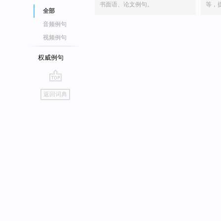
书面语、论文例句。
等，
全部
音频例句
视频例句
权威例句
go
返回词典
top