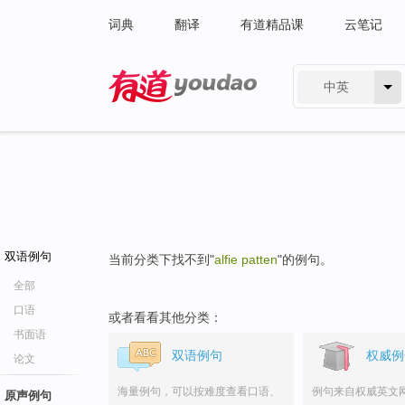
词典
翻译
有道精品课
云笔记
中英
有道 - 网易旗下搜索
双语例句
当前分类下找不到"
alfie patten
"的例句。
全部
口语
或者看看其他分类：
书面语
双语例句
权威例
论文
海量例句，可以按难度查看口语、
例句来自权威英文
原声例句