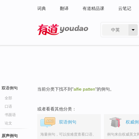
词典
翻译
有道精品课
云笔记
中英
有道 - 网易旗下搜索
双语例句
当前分类下找不到"
alfie patten
"的例句。
全部
口语
或者看看其他分类：
书面语
双语例句
权威例
论文
海量例句，可以按难度查看口语、
例句来自权威英文
原声例句