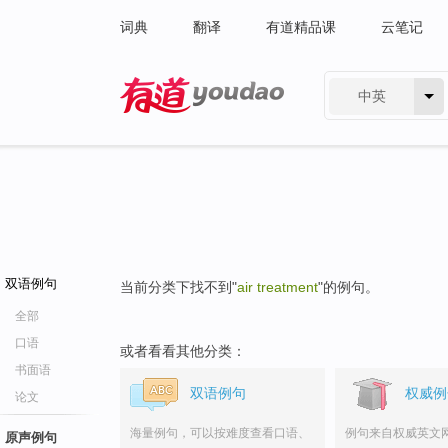
词典
翻译
有道精品课
云笔记
中英
有道 - 网易旗下搜索
双语例句
当前分类下找不到"
air treatment
"的例句。
全部
口语
或者看看其他分类：
书面语
双语例句
权威例
论文
海量例句，可以按难度查看口语、
例句来自权威英文
原声例句