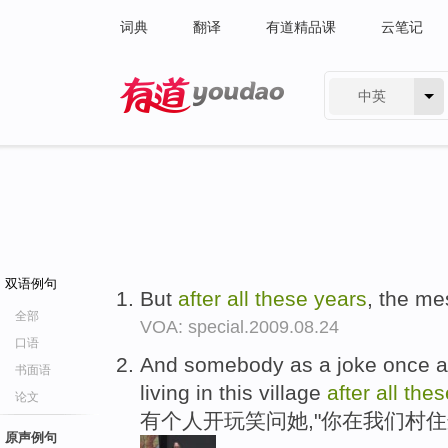
词典
翻译
有道精品课
云笔记
中英
有道 - 网易旗下搜索
双语例句
But
after
all
these
years
, the me
全部
VOA: special.2009.08.24
口语
And somebody as a joke once as
书面语
living in this village
after
all
the
论文
有个人开玩笑问她,"你在我们村
原声例句