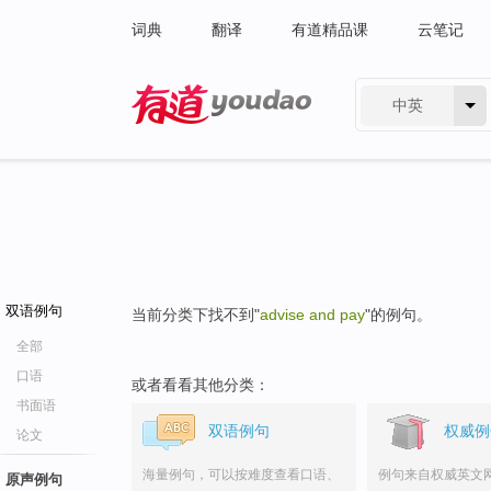
词典
翻译
有道精品课
云笔记
中英
有道 - 网易旗下搜索
双语例句
当前分类下找不到"
advise and pay
"的例句。
全部
口语
或者看看其他分类：
书面语
双语例句
权威例
论文
海量例句，可以按难度查看口语、
例句来自权威英文
原声例句