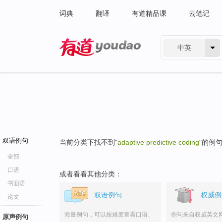
词典
翻译
有道精品课
云笔记
中英
有道 - 网易旗下搜索
双语例句
当前分类下找不到"
adaptive predictive coding
"的例
全部
口语
或者看看其他分类：
书面语
双语例句
权威例
论文
海量例句，可以按难度查看口语、
例句来自权威英文
原声例句