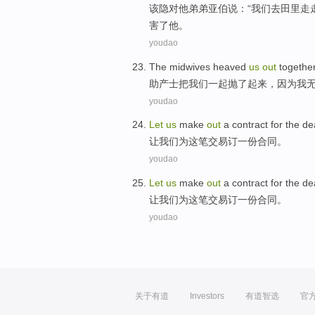
该
隐
对
他
弟弟
亚
伯
说：“
我们
去
田里
走
害了
他
。
youdao
The midwives heaved
us
out
togethe
助产士
把
我们
一起
抛了起来，
因为
我
youdao
Let
us
make
out
a
contract
for
the de
让
我们
为
这笔
交易
订
一
份合同
。
youdao
Let
us
make
out
a
contract
for
the de
让
我们
为
这笔
交易
订
一
份合同
。
youdao
关于有道
Investors
有道智选
官