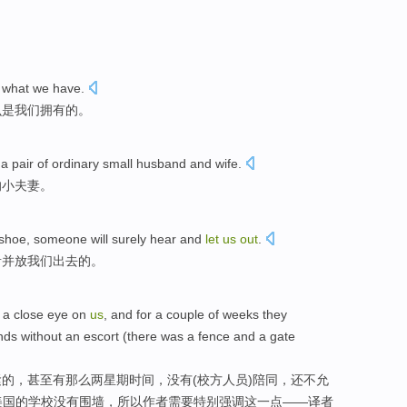
what
we
have
.
么是
我们
拥有
的。
a pair of
ordinary
small
husband and wife
.
的
小
夫妻
。
shoe,
someone
will surely
hear
and
let
us
out
.
音
并
放
我们
出去的。
a close
eye on
us
, and for a
couple
of
weeks
they
nds
without
an escort
(
there
was a
fence
and
a
gate
紧的，甚至
有
那么
两
星期时间
，
没有
(校方人员)
陪同
，还
不
允
美国
的
学校没有围墙，所以作者
需要
特别强调这一点——译者