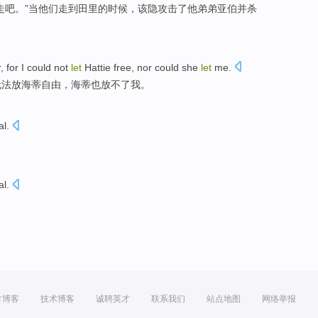
走吧。”
当
他们
走到田里的时候，该隐
攻击
了他弟弟亚伯
并
杀
r
,
for
I
could not
let
Hattie
free
,
nor
could she
let
me
.
无法
放
海蒂
自由
，海蒂
也
放不了
我
。
al
.
al
.
方博客
技术博客
诚聘英才
联系我们
站点地图
网络举报