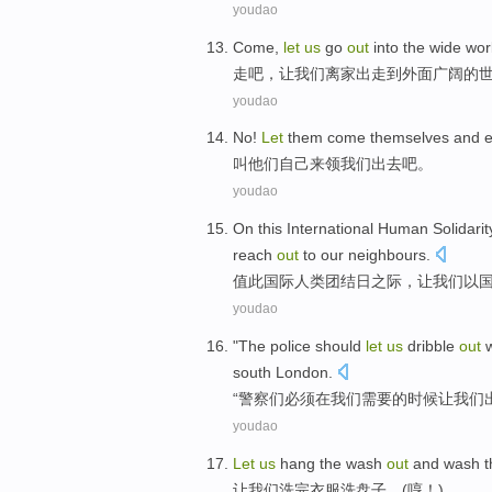
youdao
Come
,
let
us
go
out
into
the
wide
wor
走吧
，
让
我们
离家出走
到
外面
广阔
的
youdao
No!
Let
them
come
themselves
and e
叫
他们
自己
来
领
我们
出去
吧。
youdao
On this
International
Human
Solidarit
reach
out
to
our
neighbours
.
值此
国际
人类
团结
日
之际，
让
我们
以
youdao
"
The police
should
let
us
dribble
out
south
London
.
“
警察
们
必须
在
我们
需要
的
时候
让
我们
youdao
Let
us
hang the
wash
out
and wash
t
让
我们
洗完衣服洗
盘子
，(
哼
！)