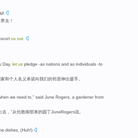
ld
!
世界
去
！
scort
us
out
.
y
Day
,
let
us
pledge
-as
nations
and
as
individuals
-to
国家
和
个人
名义
承诺
向
我们
的
邻居伸出援手
。
when
we
need to
,"
said
June
Rogers
,
a gardener
from
出去
，”
从
伦敦
南部
来的
园丁
June
Rogers
说
。
he dishes
, (
Huh
!)