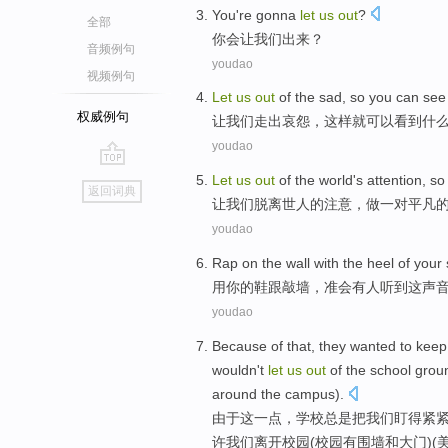
You
're gonna
let
us
out
?
全部
你
会
让
我们
出来
？
音频例句
youdao
视频例句
Let
us
out
of the
sad
,
so
you
can
see
权威例句
让
我们
走出
哀怨
，
这样
就
可以
看到
什
youdao
go
Let
us
out
of
the
world
's
attention
,
so
返回词典
top
让
我们
脱离
世人
的
注意
，
做
一对
平凡
youdao
Rap on
the
wall
with
the
heel
of
your
用
你
的
鞋跟
敲
墙
，准
会
有人
听到
这声
youdao
Because
of
that
, they
wanted
to keep
wouldn't
let
us
out
of the
school
grou
around the
campus
).
由于
这
一点，
学校
总是
把
我们
盯
得
紧
许
我们
离开
校园(校园有
围墙
和
大门
)(