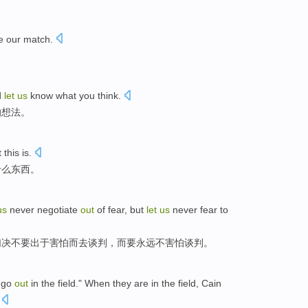
e our
match
.
d
let
us
know what
you
think
.
的
想法
。
t
this is.
什么东西
。
us
never
negotiate
out
of
fear
,
but
let
us
never
fear
to
们
决不
要出于
害怕
而
去
谈判
，而要
永远
不害怕谈判。
go
out
in the
field
."
When
they
are in the field, Cain