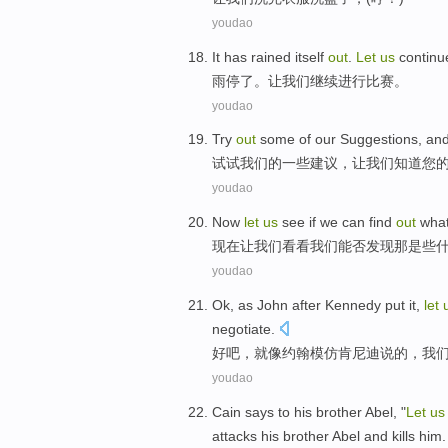
youdao
It has rained
itself
out
.
Let
us
continu
雨
停了。
让
我们
继续
进行比赛。
youdao
Try
out
some
of
our
Suggestions
, an
试试
我们
的
一些建议
，
让
我们
知道
您
youdao
Now
let
us
see if
we
can
find
out
wha
现在
让
我们
看看
我们
能否
发现
那
是些
youdao
Ok
,
as
John
after Kennedy
put
it,
let
negotiate.
好吧
，
就像
约翰
模仿
肯尼迪
说
的，
我
youdao
Cain
says
to
his
brother
Abel
, "
Let
us
attacks
his brother Abel
and
kills
him
.