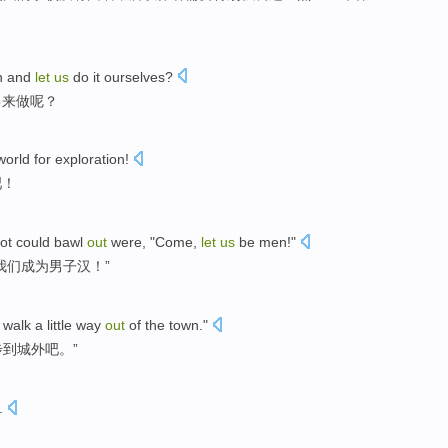
n
and
let
us
do
it
ourselves
?
己来
做
呢？
world
for
exploration
!
吧！
ot
could
bawl
out
were
, "
Come
,
let
us
be
men
!"
我们
成为
男子汉
！”
 walk a
little way
out
of the
town
."
步
到
城外
吧。”
.