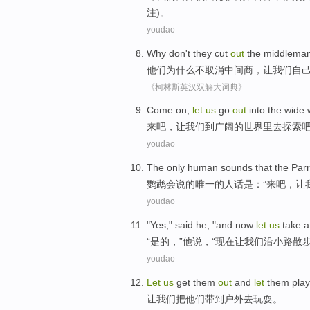
注)。
youdao
Why
don't
they
cut
out
the middlema
他们
为什么
不
取消
中间商
，
让
我们
自
《柯林斯英汉双解大词典》
Come
on,
let
us
go
out
into
the
wide
来
吧，
让
我们
到
广阔
的
世界里
去
探索
youdao
The only
human
sounds that
the
Parr
鹦鹉
会
说
的
唯一
的
人
话
是
：”
来吧
，
让
youdao
"
Yes
,"
said
he
, "
and now
let
us
take a
“
是的
，”
他
说
，“
现在
让
我们
沿小路
散
youdao
L
et
us
get them
out
and
let
them play
让
我们把他们带到户外去玩耍。