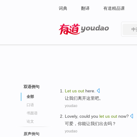
词典
翻译
有道精品课
中
有道 - 网易旗下搜索
双语例句
Let
us
out
here
.
全部
让
我们
离开
这里吧
。
口语
youdao
书面语
Lovely
,
could
you
let
us
out
now
?
论文
可爱
，
你
能
让
我们
出去
吗？
youdao
原声例句