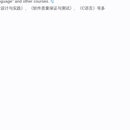
nguage
"
and other
courses
.
库
设计
与
实践
》、《
软件
质量
保证
与
测试
》、《
C
语言
》
等
多