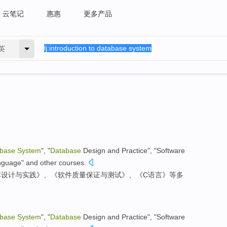
云笔记
惠惠
更多产品
英
base
System
", "
Database
Design
and
Practice
", "
Software
nguage
"
and other
courses
.
库
设计
与
实践
》、《
软件
质量
保证
与
测试
》、《
C
语言
》
等
多
base
System
", "
Database
Design
and
Practice
", "
Software