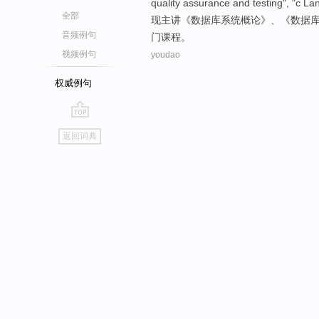
quality
assurance
and
testing
", "
c
La
全部
现主讲《
数据库
系统
概论
》、《数据
音频例句
门
课程
。
视频例句
youdao
权威例句
go
返回词典
top