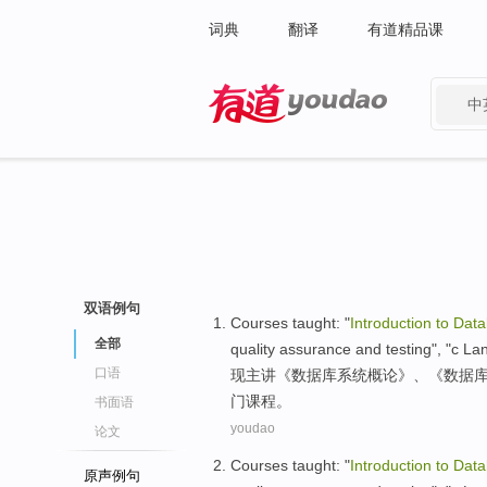
词典
翻译
有道精品课
中
有道 - 网易旗下搜索
双语例句
Courses taught: "
Introduction
to
Data
全部
quality
assurance
and
testing
", "
c
La
口语
现主讲《
数据库
系统
概论
》、《数据
门
课程
。
书面语
youdao
论文
Courses taught: "
Introduction
to
Data
原声例句