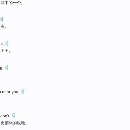
是其中的
一
个。
学家
。
ht
.
大卫王
。
ng
.
s
near
you
.
don't
.
入
更糟糕的境地。