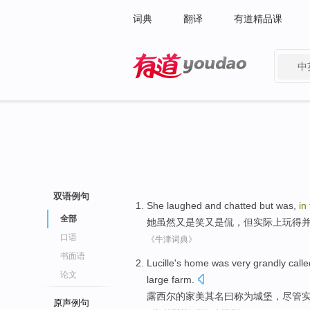
词典
翻译
有道精品课
中
有道 - 网易旗下搜索
双语例句
She
laughed
and chatted
but
was,
in
全部
她
虽然
又是
笑
又是侃，
但
实际上
玩得
口语
《牛津词典》
书面语
Lucille
's
home
was very grandly
calle
论文
large farm
.
露
西尔的
家
美其
名曰
称为
城堡
，
尽管
原声例句