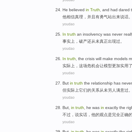
He
believed
in
Truth
,
and
had
dared 
他
相信
真理
，
并且
有
勇气
站出来
说话
youdao
In
truth
an
insolvency
was
never
real
事实上
，
破产
还
从未
真正出现过。
youdao
In
truth
,
the crisis
will
make
models
m
实际上
，
这场
危机
会
让
模型
更加
实用
youdao
But
in
truth
the
relationship
has neve
但
实际上
它们
的
关系
从未
另人
满意过
youdao
But
,
in
truth
,
he
was
in
exactly
the
rig
不过
，
说实话
，
他
的
观点
是
完全
正确
youdao
But
,
in
truth
,
he
was
in
exactly
the
rig