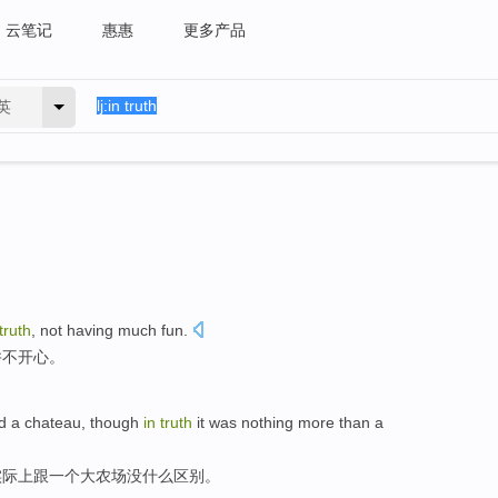
云笔记
惠惠
更多产品
英
truth
,
not
having much fun
.
并不开心。
d a
chateau
,
though
in
truth
it was nothing more
than
a
实际上
跟一个大农场没什么区别。