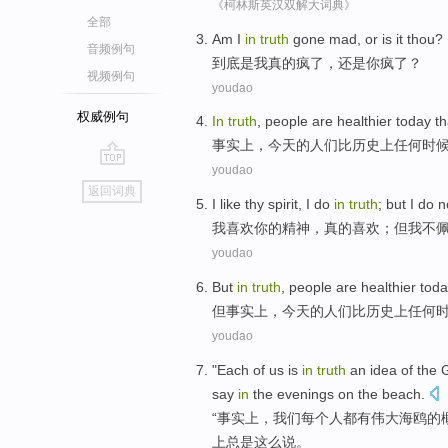
《柯林斯英汉双解大词典》
全部
Am
I
in
truth
gone
mad
,
or
is
it thou
?
音频例句
到底是
我
真的
疯
了，
还是
你
疯了？
视频例句
youdao
权威例句
In
truth
,
people
are
healthier
today
th
事实上
，
今天
的
人们
比
历史
上
任何
时
youdao
go
返回词典
top
I
like
thy
spirit
, I do
in
truth
;
but
I
do n
我
喜欢
你
的
精神
，
真的
喜欢；
但
我
不
youdao
But
in
truth
,
people
are
healthier
toda
但
事实上
，
今天
的
人们
比
历史
上
任何
youdao
"
Each
of
us
is
in
truth
an
idea
of
the
say
in
the
evenings
on
the
beach
.
“
事实上
，
我们
每个人都
有伟大
海鸥
的
上
总是
这么说
。