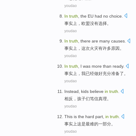
youdao
In
truth
,
the EU
had no
choice
.
事实上
，
欧盟
没有
选择
。
youdao
In
truth
,
there are
many
causes
.
事实上
，这次火灾
有
许多
原因
。
youdao
In
truth
,
I
was
more than ready
.
事实上
，
我
已经
做好充分准备了。
youdao
Instead
,
kids
believe
in
truth
.
相反
，
孩子们
笃信
真理
。
youdao
This
is
the hard
part
,
in
truth
.
事实上
这
是
最难
的
一部分
。
youdao