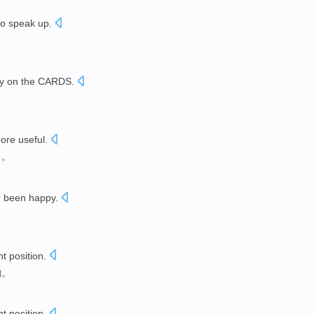
to
speak up
.
。
ly
on the CARDS.
ore
useful
.
了。
r been
happy
.
。
ht
position
.
的
。
ht
position
.