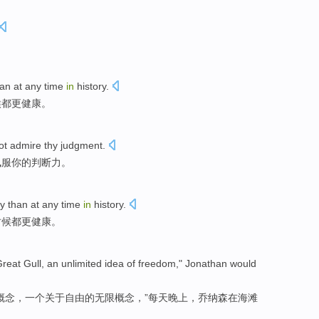
an at
any
time
in
history
.
候
都
更健康
。
ot
admire
thy
judgment
.
佩服
你的
判断力
。
y
than at
any
time
in
history
.
时候
都
更健康
。
Great
Gull
,
an
unlimited
idea
of
freedom
,"
Jonathan
would
概念
，
一个
关于
自由
的
无限
概念，”
每天晚上
，
乔纳森
在
海滩