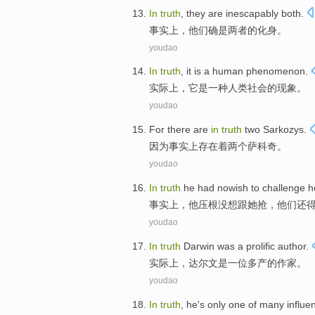
In
truth
,
they
are inescapably
both.
事实上
，
他们
确
是两者的化身。
youdao
In
truth
,
it
is
a
human
phenomenon
.
实际上
，
它
是
一种
人类
社会的
现象
。
youdao
For
there
are
in
truth
two
Sarkozys
.
因为
事实上
存在
着
两个
萨科奇
。
youdao
In
truth
he
had nowish
to
challenge
h
事实上
，
他
压根
没
想跟她抢，他们还
youdao
In
truth
Darwin
was
a
prolific
author
.
实际上
，
达尔文
是
一
位多产
的
作家
。
youdao
In
truth
,
he
's
only
one
of
many
influe