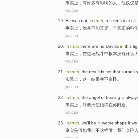
事实上
，有
许多有
影响
的
人，
他
仅仅
youdao
He
was
not
,
in
truth
,
a
scientist
at all.
事实上
，
他
并不能
算是
一个
真正的
科
youdao
In
truth
there are
no
Davids
in
this fig
事实上
，在
这场
战斗
中
根本
没有
什么
youdao
In
truth
,
the
result
is not
that
surprisi
实际上
，
这一
结果
并不
奇怪。
youdao
In
truth
, the
angel
of
healing
is
alway
事实上
，
疗愈
天使
始终
在
你
附近
。
youdao
In
truth
,
we
'll
be
in
worse
shape
if
we
事实
是
假如
我们
不这样做，我们
会
陷
youdao