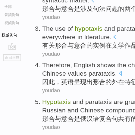
syntactic
matter
.
全部
形
合
与
意合
是
涉及句法
问题
的
两
音频例句
youdao
视频例句
The use
of
hypotaxis
and parata
权威例句
everywhere
in
literature
.
有关形合
与
意
合的
实例在文学作
youdao
go
返回词典
top
Therefore
,
English
shows
the
ch
Chinese
values parataxis
.
因此
，
英语
呈现出
形
合
的
外在
特
youdao
Hypotaxis
and
parataxis
are
gra
Russian and
Chinese
compoun
形
合
与
意
合
是
俄
汉语
复合
句
共有
youdao