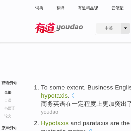
词典
翻译
有道精品课
云笔记
中英
有道 - 网易旗下搜索
双语例句
To
some extent
,
Business
Engli
全部
hypotaxis
.
口语
商务
英语
在
一定
程度上更加
突出
书面语
youdao
论文
Hypotaxis
and
parataxis
are
the
原声例句