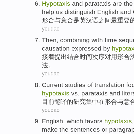
Hypotaxis
and
parataxis
are
the
help us
distinguish
English
and 
形
合
与
意
合
是
英汉
语之间
最
重要
youdao
Then
,
combining with
time
sequ
causation
expressed
by
hypotax
接着
提出
结合
时间
次序
对
用
形合
法
。
youdao
Current
studies
of
translation
fo
hypotaxis
vs.
parataxis
and
lite
目前
翻译
的
研究
集中
在形
合
与
意
youdao
English
,
which
favors
hypotaxis
make
the
sentences
or
paragra