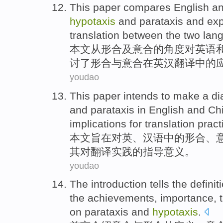
This paper
compares
English
a
hypotaxis
and
parataxis
and
exp
translation
between the
two
lan
本文
从
形
合
及
意
合的角度对
英语
讨
了形合与意合在英汉
翻译
中的
youdao
This paper
intends to
make
a di
and
parataxis
in
English
and
Ch
implications
for
translation
pract
本文
旨在
对
英
、
汉语
中的形
合
、
其
对
翻译
实践
的
指导意义
。
youdao
The introduction
tells
the
definit
the
achievements
,
importance
,
on
parataxis
and
hypotaxis
.