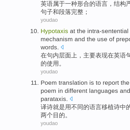
英语
属于
一种
形
合
的语言，结构
句子
和段落完整；
youdao
Hypotaxis
at
the
intra-sentential
mechanism
and the
use
of
prep
words
.
在
句
内层
面上，主要表现
在
英语
的
使用
。
youdao
Poem
translation
is
to report
the
poem
in
different
languages
an
parataxis
.
译
诗
就是
用
不同
的
语言
移植诗中
两个目的。
youdao