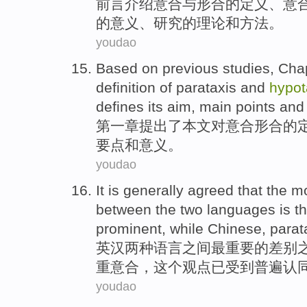
前言
介绍
意
合
与
形
合
的
定义
、意
的
意义
、研究的
理论
和
方法
。
youdao
Based on previous
studies
,
Cha
definition
of
parataxis
and
hypot
defines
its
aim
,
main points
and
第一
章
提出了
本文
对
意
合形
合
的
要点
和
意义。
youdao
It is
generally
agreed
that
the m
between
the
two
languages
is t
prominent
,
while
Chinese
, para
英汉
两种
语言
之间
最
重要
的
差别
重意合，这个观点已受到
普遍
认
youdao