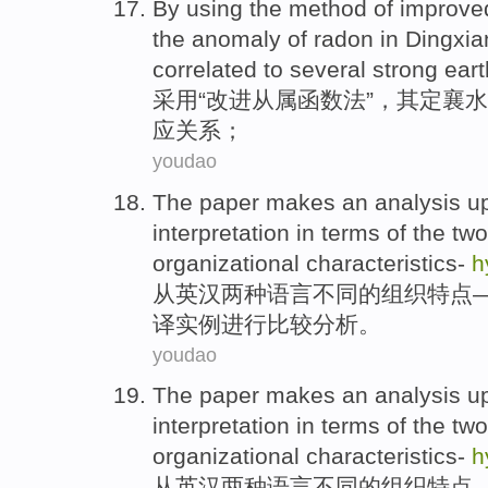
By using
the
method
of
improve
the
anomaly
of
radon
in
Dingxia
correlated to
several
strong ear
采用
“
改进
从属
函数
法
”，其定
襄
水
应
关系
；
youdao
The paper
makes
an
analysis
u
interpretation
in terms
of the
two
organizational
characteristics
-
h
从
英汉
两种
语言
不同
的
组织
特点
译
实例
进行
比较
分析
。
youdao
The paper
makes
an
analysis
u
interpretation
in terms
of the
two
organizational
characteristics
-
h
从
英汉
两种
语言
不同
的
组织
特点