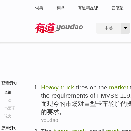
词典
翻译
有道精品课
云笔记
中英
有道 - 网易旗下搜索
双语例句
Heavy
truck
tires
on
the
market
全部
the
requirements
of
FMVSS
119
口语
而
现今
的
市场
对
重型
卡车
轮胎
的
书面语
的
要求。
论文
youdao
原声例句