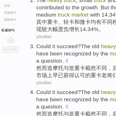
The
heavy
truck
, small
truck
an
全部
contributed to
the
growth
.
But th
音频例句
medium
truck
market
with 14.3
视频例句
其中
重
卡
、
轻卡
和
微
卡均
有
不同
现
较大幅度负增长14.34%。
权威例句
youdao
Could it succeed?The old
heavy
go
返回词典
top
have
been recognized
by the
ma
a
question
.
然而造摩托与造
重
卡截然不同，
市场
上
早已
获得认可的重卡老将
youdao
Could it succeed?The old
heavy
have
been recognized
by the
ma
a
question
.
然而造摩托与造
重
卡截然不同，