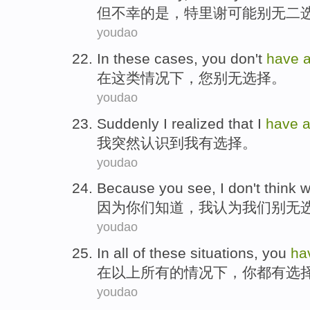
但
不幸
的是，特里谢
可能
别
无
二
youdao
In
these
cases
,
you
don't
have
在
这
类情况下
，
您
别无选择
。
youdao
Suddenly
I
realized
that
I
have
我
突然
认识
到我
有
选择。
youdao
Because
you
see
,
I
don't think
w
因为
你们
知道
，
我
认为
我们
别无
youdao
In
all
of
these
situations
,
you
ha
在
以上所有
的
情况下
，
你
都
有
选
youdao