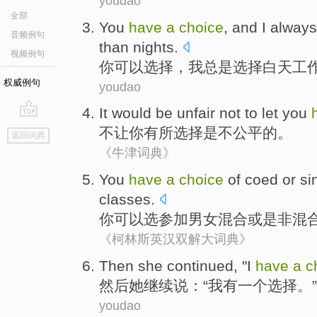
youdao
全部
You
have
a
choice
, and
I
always
音频例句
than
nights
.
视频例句
你
可以
选择
，
我
总是
选择
白天
工
权威例句
youdao
It would
be
unfair
not
to let
you
go
不
让
你
有所
选择
是
不公平
的。
返回词典
top
《牛津词典》
You
have
a
choice
of
coed
or
si
classes
.
你
可以
选
参加男女
混合
或
是非混
《柯林斯英汉双解大词典》
T
hen she continued, "I
have
a
c
然
后她继续说：“我有一个选择。”
youdao