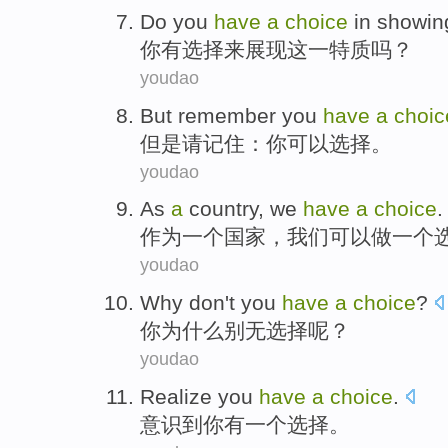
Do you
have
a
choice
in showin
你
有
选择
来
展现
这
一特质吗？
youdao
But
remember
you
have
a
choic
但是
请记住：
你
可以
选择
。
youdao
As
a
country
,
we
have
a
choice
.
作为
一
个
国家
，
我们
可以做
一个
youdao
Why
don't
you
have
a
choice
?
你
为什么
别无选择
呢？
youdao
Realize
you
have
a
choice
.
意识到
你
有
一个
选择
。