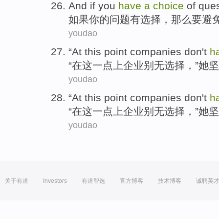
And if
you
have
a
choice
of
ques
如果
你
的
问题
有
选择
，
那么要避
youdao
“
At
this
point
companies
don't
h
“
在
这
一点上
企业
别无选择
，”
她
坚
youdao
“
At
this
point
companies
don't
h
“
在
这
一点上
企业
别无选择
，”
她
坚
youdao
关于有道
Investors
有道智选
官方博客
技术博客
诚聘英