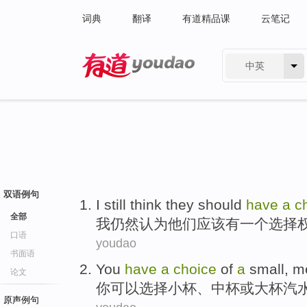
词典
翻译
有道精品课
云笔记
中英
有道 - 网易旗下搜索
双语例句
I
still
think
they
should
have
a
c
全部
我
仍然
认为
他们
应该
有
一个
选择
口语
youdao
书面语
You
have
a
choice
of
a
small
,
m
论文
你
可以
选择
小
杯、
中
杯
或
大
杯
汽
原声例句