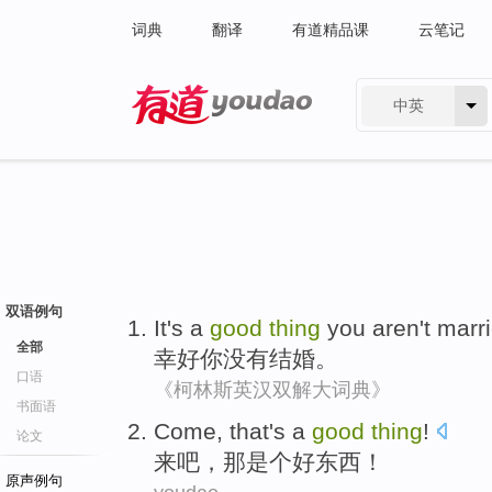
词典
翻译
有道精品课
云笔记
中英
有道 - 网易旗下搜索
双语例句
It's a
good
thing
you
aren't
marr
全部
幸好
你
没有
结婚
。
口语
《柯林斯英汉双解大词典》
书面语
Come
,
that
's a
good
thing
!
论文
来吧
，
那
是个
好
东西
！
原声例句