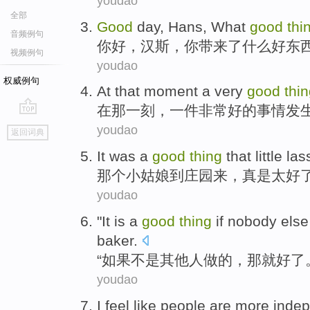
youdao
全部
Good
day,
Hans
,
What
good
thi
音频例句
你好
，
汉斯
，
你
带来
了
什么
好
东
视频例句
youdao
权威例句
At
that
moment
a
very
good
thi
在
那
一刻
，
一
件
非常
好的
事情
发
go
youdao
返回词典
top
It was a
good
thing
that little
las
那个小姑娘
到
庄园
来
，真是太
好
youdao
"
It
is a
good
thing
if
nobody else
baker
.
“
如果
不是
其他人
做的，
那就
好
了
youdao
I
feel like
people
are more
inde