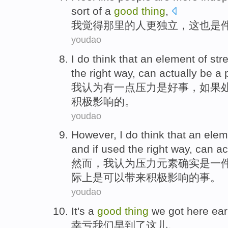
sort
of a
good
thing
,
我
觉得
那里
的
人
更
独立
，
这
也是
youdao
I
do
think that an element
of
str
the
right
way
, can actually
be
a 
我
认为
有一点
压力
是
好事
，
如果
积极影响
的
。
youdao
However
,
I
do
think that
an elem
and
if
used the
right
way, can
ac
然而
，
我
认为
压力
元素
确实
是
一
际上
是可以
带来
积极影响的事。
youdao
It's a
good
thing
we
got
here
ear
幸亏
我们
早
到了
这儿
。