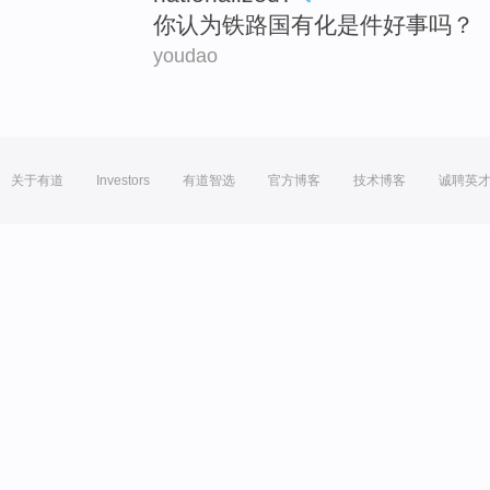
你
认为
铁路
国有化
是
件
好事吗？
youdao
关于有道
Investors
有道智选
官方博客
技术博客
诚聘英