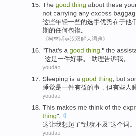
The
good
thing
about
these
you
not
carrying
any
excess baggag
这些
年轻一些
的
选手
优势在于
他
期的
任何
包袱
。
《柯林斯英汉双解大词典》
"
That's a
good
thing
," the assist
“
这是一件好事。”助理告诉我。
youdao
S
leeping is a
good
thing
, but s
睡
觉是一件有益的事，但有些人
youdao
T
his makes me think of the exp
thing
".
这
让我想起了“过犹不及”这个词。
youdao