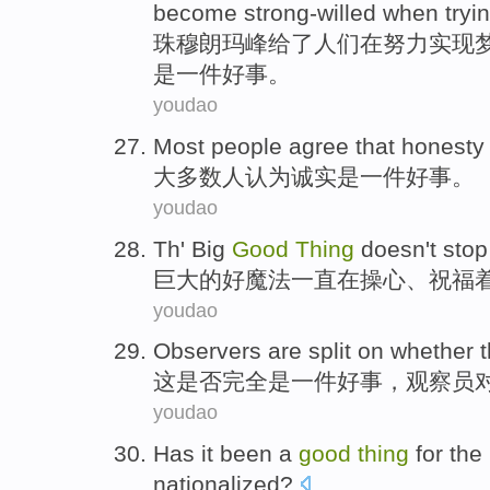
become strong-willed when tryin
珠
穆朗玛峰给了人们在努力实现
是一件好事。
youdao
Most
people
agree that
honesty
大多数
人
认为
诚实
是
一
件
好事。
youdao
Th'
Big
Good
Thing
doesn't stop
巨大
的
好
魔法一直在
操心
、
祝福
youdao
Observers
are split on
whether
t
这
是否
完全
是
一
件好事，
观察员
youdao
Has it
been a
good
thing
for
the
nationalized
?