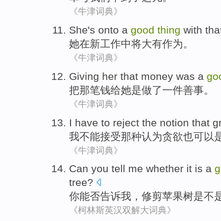
《牛津词典》
She
's onto
a
good
thing
with tha
她
在
新
工作中将大有作为。
《牛津词典》
Giving
her
that
money
was a
go
把
那
笔钱
给
她
是
做了一
件
善事。
《牛津词典》
I
have to reject
the notion
that
g
我
不能
接受
那种
认为
贪欲
也可以
《牛津词典》
Can
you
tell
me
whether it is
a
tree
?
你
能否
告诉
我
，
修剪
苹果树
是不
《柯林斯英汉双解大词典》