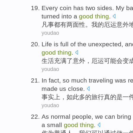
E
very coin has two sides. My b
turned into a
good
thing
.
凡
事都有两面性。我的厄运意外
youdao
L
ife is full of the unexpected, a
good
thing
.
生
活充满了意外，厄运可能会变
youdao
I
n fact, so much traveling was r
made us close.
事
实上，如此多的旅行真的是一
youdao
A
s normal people, we can bring 
a small
good
thing
.