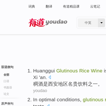
词典
翻译
有道精品课
云笔记
中英
有道 - 网易旗下搜索
双语例句
Huanggui
Glutinous
Rice
Wine
i
全部
Xi 'an.
口语
稠
酒
是
西安地区名贵
饮料
之一
。
书面语
youdao
论文
In
optimal
conditions
,
glutinous
原声例句