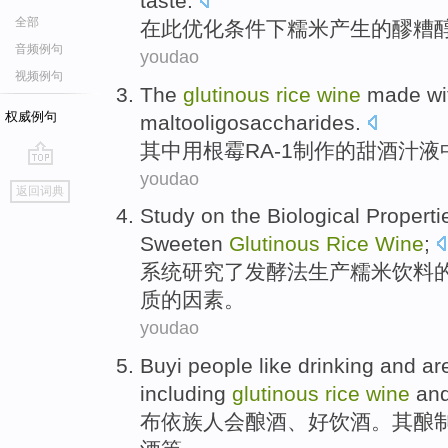
taste
.
全部
在
此优化
条件
下
糯米
产生
的
醪糟
音频例句
youdao
视频例句
The
glutinous
rice
wine
made
wi
权威例句
maltooligosaccharides
.
其中
用
根霉
RA-1
制作
的
甜酒
汁液
youdao
go
返回词典
top
Study
on
the
Biological Propert
Sweeten
Glutinous
Rice
Wine
;
系统
研究
了
发酵法
生产糯米饮料
质
的
因素。
youdao
Buyi
people
like
drinking
and are
including
glutinous
rice
wine
an
布依族
人
会
酿酒
、好
饮酒
。其酿