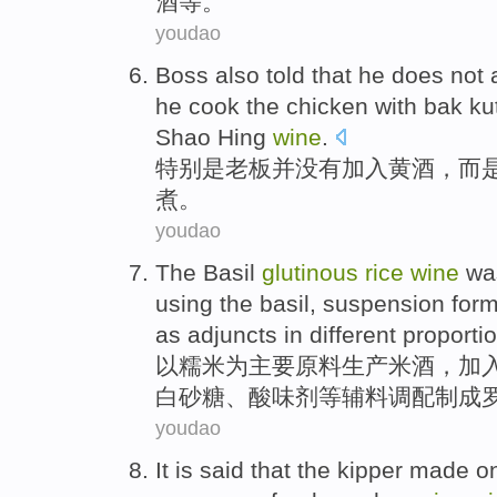
酒
等
。
youdao
Boss
also
told that he
does not
he
cook
the chicken
with
bak
kut
Shao Hing
wine
.
特别是
老板
并
没有
加入
黄酒
，
而
煮
。
youdao
The
Basil
glutinous
rice
wine
wa
using
the
basil,
suspension form
as adjuncts
in
different
proporti
以
糯米
为主要原料
生产
米酒
，加
白砂糖
、
酸味
剂
等
辅料调配制成
youdao
It is said that the
kipper
made
o