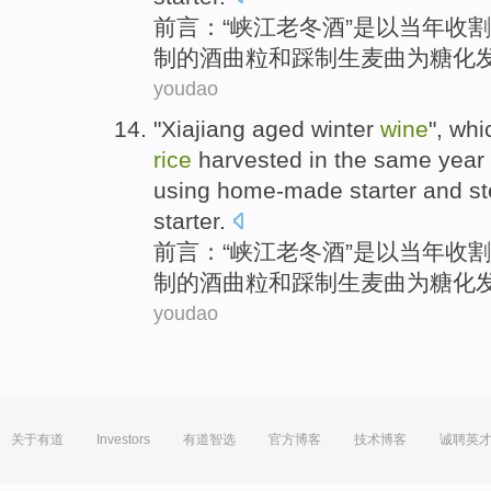
前言：“
峡江
老
冬
酒
”是以
当年收割
制
的
酒曲
粒
和
踩
制
生
麦
曲
为糖化
youdao
"
Xiajiang
aged
winter
wine
", wh
rice
harvested
in the
same year
using
home-made
starter
and
s
starter
.
前言：“
峡江
老
冬
酒
”是以
当年收割
制
的
酒曲
粒
和
踩
制
生
麦
曲
为糖化
youdao
关于有道
Investors
有道智选
官方博客
技术博客
诚聘英