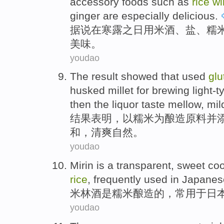
accessory
foods
such
as
rice
wi
ginger
are
especially
delicious
.
据说
在
寒露
之日用
米酒
、
盐
、
糯
美味。
youdao
The result
showed that
used
glu
husked
millet
for
brewing
light-t
then the
liquor taste mellow
, mi
结果
表明
，以
糯米
为
酿造
原料并
和，
清爽
自然
。
youdao
Mirin
is a
transparent
,
sweet
coo
rice
,
frequently
used in
Japanes
米林
酒
是
糯米
酿造的，
常
用于
日
youdao