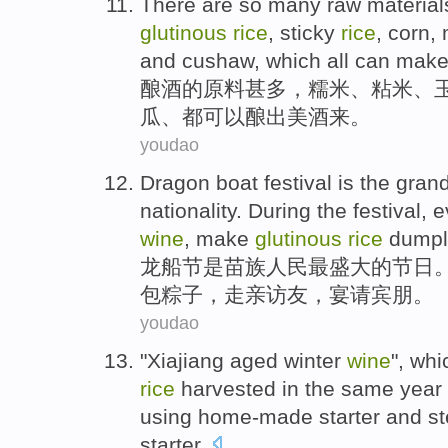
There
are so
many
raw material
glutinous
rice
,
sticky
rice
,
corn
,
and
cushaw
, which
all
can
make
酿酒
的
原料
甚
多
，
糯米
、
粘
米
、
瓜
、
都
可以
酿出
美酒
来。
youdao
Dragon boat
festival
is
the gran
nationality
.
During
the
festival
, 
wine
,
make
glutinous
rice
dumpl
龙船
节
是
苗族
人民
最
盛大
的
节日
包粽子，走亲访友，宴请宾朋。
youdao
"
Xiajiang
aged
winter
wine
", wh
rice
harvested
in the
same year
using
home-made
starter
and
s
starter
.