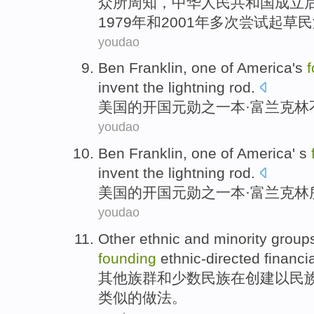
众
所周知，中华人民共和国成立后，
1979年和2001年多次尝试起草
youdao
Ben
Franklin
, one of
America
's
invent
the
lightning rod
.
美国
的
开国
元勋之一
本
·
富兰克林
youdao
Ben
Franklin
,
one
of
America
' s
invent
the
lightning rod
.
美国
的
开国
元勋之一
本
·
富兰克林
youdao
Other
ethnic
and
minority
group
founding
ethnic-directed
financi
其他
族群
和
少数
民族
在
创建
以民
类似的
做法
。