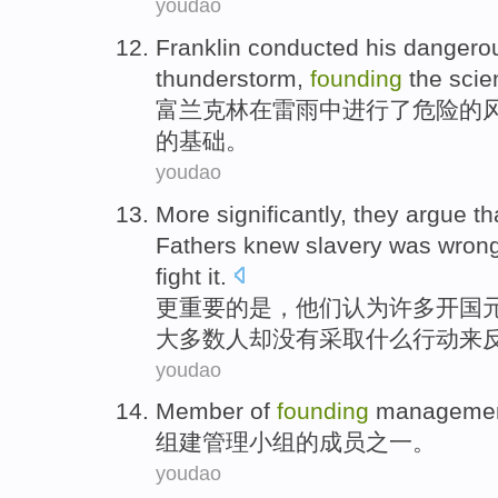
youdao
Franklin conducted his
dangero
thunderstorm
,
founding
the sci
富兰克林
在
雷雨
中进行了
危险
的
的基础。
youdao
More
significantly
,
they
argue th
Fathers
knew
slavery
was
wron
fight
it
.
更
重要
的
是
，
他们
认为
许多
开国
大多数
人却
没有
采取什么行动
来
youdao
Member
of
founding
manageme
组建
管理
小组的
成员
之一。
youdao