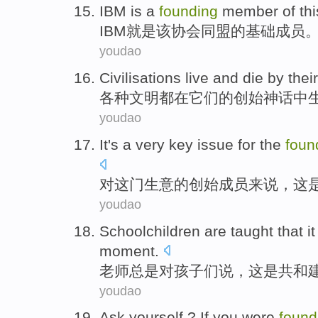
IBM
is
a
founding
member
of
thi
IBM
就是
该
协会同盟
的
基础
成员
youdao
Civilisations
live and die by
their
各种
文明
都在
它们
的
创始
神话中
youdao
It
's
a very
key
issue
for
the
foun
对
这
门生意
的
创始
成员
来说
，
这
youdao
Schoolchildren are
taught that
it
moment.
老师
总是
对孩子们
说
，
这
是
共和
youdao
Ask
yourself,?
If
you
were
found