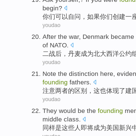
begin
?
你们可以自问
，
如果
你们
创建
一
youdao
After
the
war
,
Denmark
became
of
NATO
.
二战
后
，
丹麦
成为
北大西洋公约
youdao
Note
the distinction
here
, evide
founding
fathers.
注意
两者
的
区别，
这
也体现
了
建
youdao
They would
be
the
founding
me
middle
class
.
同样
是
这些
人即将成为
美国
新兴