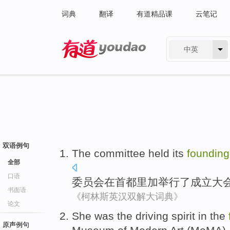
词典
翻译
有道精品课
云笔记
中英
有道 - 网易旗下搜索
双语例句
The committee
held
its
founding
全部
口语
委员会
在
首都
里加
举行了
成立
大
书面语
《柯林斯英汉双解大词典》
论文
She
was the
driving
spirit in the
原声例句