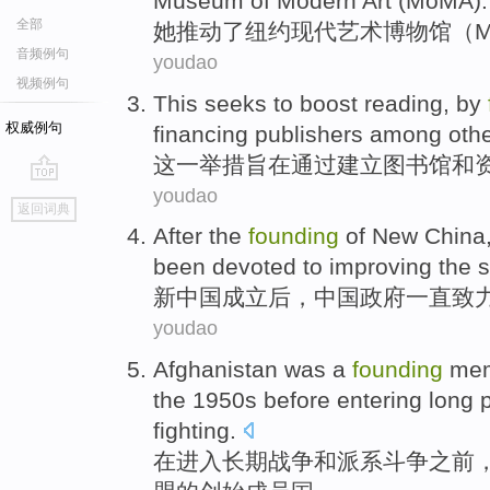
Museum
of
Modern
Art
(
MoMA
).
全部
她
推动
了
纽约
现代
艺术
博物馆
（
音频例句
youdao
视频例句
This
seeks
to
boost
reading
,
by
权威例句
financing
publishers among othe
这
一举措旨在
通过
建立
图书馆
和
youdao
go
返回词典
top
After
the
founding
of
New China,
been
devoted to
improving
the
s
新中国成立
后
，
中国
政府
一直
致
youdao
Afghanistan
was
a
founding
me
the 1950
s
before
entering
long 
fighting
.
在
进入
长期
战争
和
派系
斗争
之前