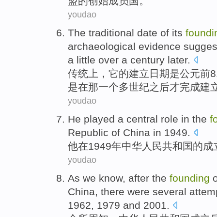
盟
的
创始
成员国
。
youdao
The
traditional
date
of
its
foundi
archaeological
evidence
sugges
a
little
over a century
later
.
传统
上
，
它
的
建立
日期
是
公元前
是
在那
一个
多
世纪之后才完成建
youdao
H
e played a central role in the
f
Republic of China in 1949.
他
在1949年中华人民共和国的
youdao
A
s we know, after the
founding
o
China, there were several attempt
1962, 1979 and 2001.