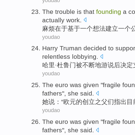
youdao
The
trouble
is that
founding
a
c
actually work
.
麻烦
在于基于
一
个
想法
建立
一
个
youdao
Harry
Truman
decided to
suppor
relentless
lobbying
.
哈里·
杜鲁门被
不断地
游说
后
决定
youdao
The
euro
was given "
fragile
foun
fathers
",
she
said.
她
说：“
欧元
的
创立之
父们
指出目
youdao
The
euro
was given "
fragile
foun
fathers
",
she
said.