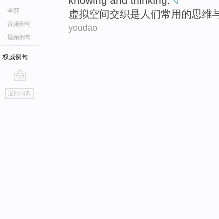
knowing
and
thinking
.
全部
虚拟空间
交织
是
人们
常用
的
思维
音频例句
youdao
视频例句
权威例句
go
返回词典
top