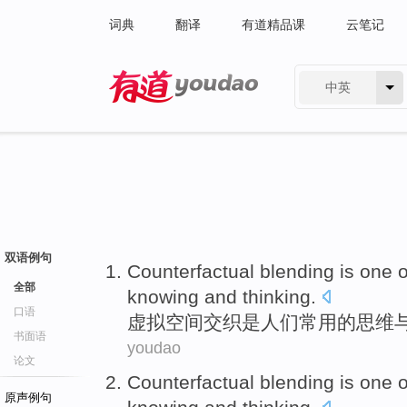
词典
翻译
有道精品课
云笔记
中英
有道 - 网易旗下搜索
双语例句
Counterfactual blending
is
one
o
全部
knowing
and
thinking
.
口语
虚拟空间
交织
是
人们
常用
的
思维
书面语
youdao
论文
Counterfactual blending
is
one
o
原声例句