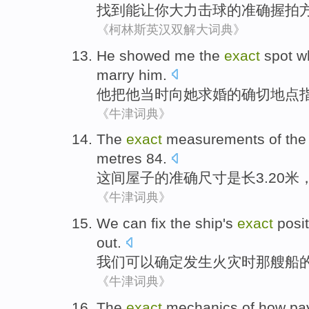
找到
能
让
你
大力击球
的
准确
握
拍
《柯林斯英汉双解大词典》
He
showed
me
the
exact
spot w
marry him
.
他
把他
当时
向
她
求婚
的
确切
地点
《牛津词典》
The
exact
measurements
of
the
metres 84.
这间
屋子
的
准确
尺寸
是
长3.20
米
《牛津词典》
We
can
fix
the
ship
's
exact
posi
out.
我们
可以
确定
发生火灾
时
那
艘船
《牛津词典》
The
exact
mechanics
of
how
pa