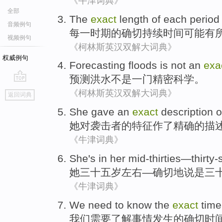
《牛津词典》
全部
The
exact
length
of
each
period
音频例句
每一
时期
的
确切
持续时间
可能
有
视频例句
《柯林斯英汉双解大词典》
权威例句
Forecasting
floods
is not
an
exa
预测
洪水
不是
一门
精密
科学
。
go
《柯林斯英汉双解大词典》
返回词典
top
She
gave an
exact
description
o
她
对袭击者
的
特征作
了
精确
的
描
《牛津词典》
She
's in her mid-thirties
—
thirty-
她
三十五
岁左右—
确切地
说是
三
《牛津词典》
We
need to
know
the
exact
time
我们
需要
了解
事情
发生
的
确切
时