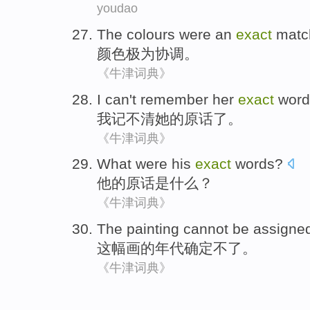
youdao
The
colours
were an
exact
matc
颜色
极为协调。
《牛津词典》
I
can't remember
her
exact
word
我
记不清
她
的
原话
了。
《牛津词典》
What
were
his
exact
words
?
他
的原话是
什么
？
《牛津词典》
The
painting
cannot be
assigne
这
幅画
的
年代
确定
不
了。
《牛津词典》