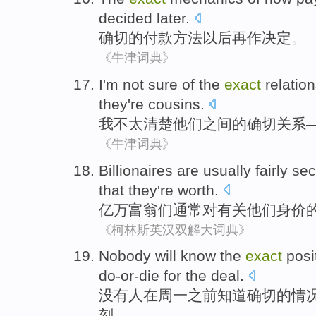
decided
later
.
确切
的
付款
方法
以后再
作
决定
。
《牛津词典》
I
'm not
sure
of the
exact
relatio
they
're
cousins
.
我
不
太清楚
他们
之间
的
确切
关系
《牛津词典》
Billionaires
are
usually
fairly se
that
they
're worth
.
亿万富翁
们
通常
对
有关
他们
身价
《柯林斯英汉双解大词典》
Nobody
will
know
the
exact
posi
do-or-die
for the
deal
.
没有人
在
周一
之前
知道
确切
的
情
刻。