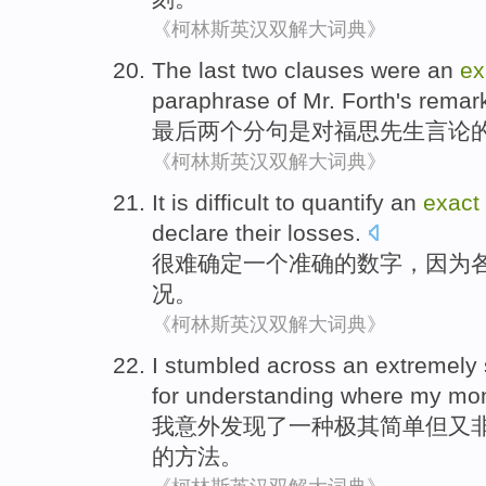
《柯林斯英汉双解大词典》
The last
two
clauses
were
an
ex
paraphrase
of
Mr.
Forth's remar
最后
两个
分句
是
对福思
先生
言论
《柯林斯英汉双解大词典》
It is difficult to
quantify
an
exact
declare
their
losses
.
很难
确定
一个
准确的
数字
，
因为
况。
《柯林斯英汉双解大词典》
I
stumbled
across
an
extremely
for
understanding
where
my
mo
我
意外
发现了
一种
极其
简单
但
又
的
方法
。