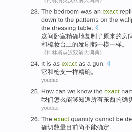
《柯林斯英汉双解大词典》
The bedroom
was
an
exact
repl
down to
the
patterns
on
the
wall
the
dressing table.
这间
卧室
精确
地
复制
了
原来
的
房
和
梳妆台上
的
发
刷
都一模一样。
《柯林斯英汉双解大词典》
It
is
as
exact
as
a gun
.
它
和
枪支
一样
精确
。
youdao
How
can
we
know
the
exact
na
我们
怎么
能够
知道
所有东西
的
确
youdao
The
exact
quantity
cannot be
de
确切
数量
目前
尚
不能
确定
。