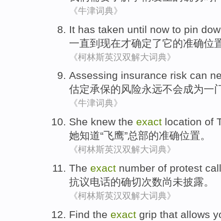
《牛津词典》
It has taken until
now
to
pin do
一直
到
现在
才
确定
了
它
的
准确
位
《柯林斯英汉双解大词典》
Assessing
insurance
risk
can n
估定
承保
的
风险
永远
不会
成为
一
《牛津词典》
She
knew
the
exact
location
of 
她
知道
“
飞鹰
”
总部
的
准确
位置
。
《柯林斯英汉双解大词典》
The
exact
number
of
protest
cal
抗议
电话
的
确切
次数
尚未
披露
。
《柯林斯英汉双解大词典》
Find
the
exact
grip
that allows
y