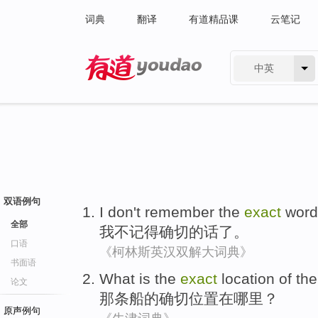
词典
翻译
有道精品课
云笔记
中英
有道 - 网易旗下搜索
双语例句
I
don't
remember
the
exact
word
全部
我
不
记得
确切
的话
了。
口语
《柯林斯英汉双解大词典》
书面语
What is
the
exact
location
of
the
论文
那条
船
的
确切
位置
在哪里？
原声例句