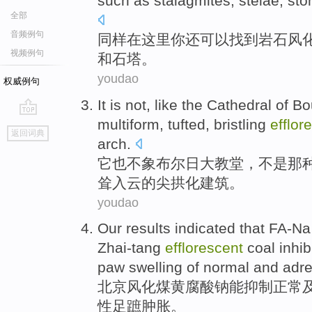
such as
stalagmites
,
stelae
, st
全部
音频例句
同样在这里
你
还
可以
找到
岩石
风
视频例句
和
石塔
。
youdao
权威例句
It
is
not
,
like
the
Cathedral
of
Bou
multiform
, tufted,
bristling
efflor
go
返回词典
top
arch
.
它
也
不
象
布尔日
大教堂
，不是那
耸入云
的
尖
拱化建筑
。
youdao
Our results indicated
that FA-Na
Zhai-tang
efflorescent
coal
inhib
paw swelling
of
normal
and
adre
北京
风化
煤
黄腐酸
钠
能
抑制
正常
性
足蹠肿胀
。