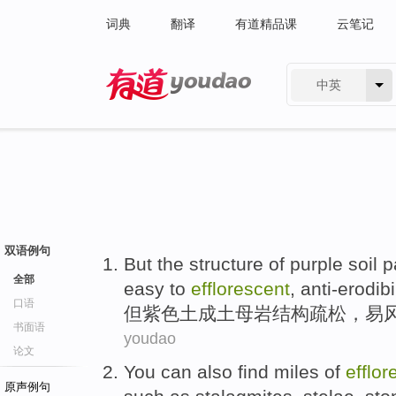
词典
翻译
有道精品课
云笔记
中英
有道 - 网易旗下搜索
双语例句
But
the
structure
of
purple
soil
p
全部
easy
to
efflorescent
,
anti-erodibi
口语
但
紫色
土成土
母
岩
结构
疏松
，
易
书面语
youdao
论文
You
can
also
find
miles
of
efflor
原声例句