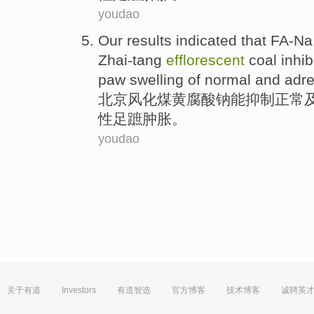
youdao
Our results indicated
that FA-Na
Zhai-tang
efflorescent
coal
inhib
paw swelling
of
normal
and
adre
北京
风化
煤
黄腐酸
钠
能
抑制
正常
性
足蹠肿胀
。
youdao
关于有道
Investors
有道智选
官方博客
技术博客
诚聘英