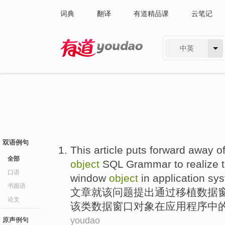
词典
翻译
有道精品课
云笔记
中英
有道 - 网易旗下搜索
双语例句
This article
puts
forward away o
全部
object
SQL
Grammar
to
realize
口语
window
object
in
application
sys
书面语
文章
就该问题
提出通过
移植
数据
论文
该类数据窗口对象
在
应用程序
中
youdao
原声例句