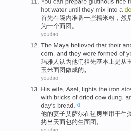
You
can
prepare
glutinous rice
f
hot water
until
they mix
into
a
d
首先
在
碗内
准备
一些
糯米
粉
，
然
为
一个
面团。
youdao
The Maya
believed that
their
an
corn
, and they were
formed of
y
玛雅
人
认为
他们
祖先
基本上
是从
玉米
面团做成的。
youdao
His
wife
, Asel, lights
the
iron
sto
with bricks
of
dried
cow dung,
a
day
's
bread
.
他
的
妻子
艾萨尔
在毡房
里
用
干牛
拷
当天
面包
的
生面团
。
youdao