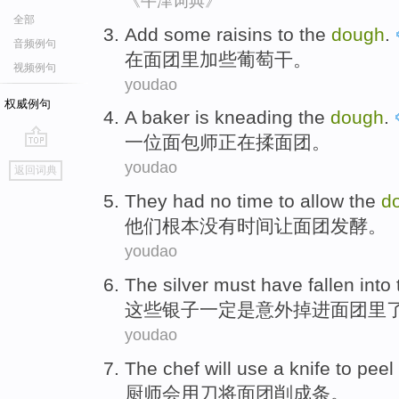
《牛津词典》
全部
Add
some
raisins
to
the
dough
.
音频例句
在
面团
里加
些
葡萄干
。
视频例句
youdao
权威例句
A
baker
is kneading
the
dough
.
一位
面包师
正在
揉面团。
go
youdao
返回词典
top
They
had no
time
to allow
the
d
他们
根本
没有
时间
让
面团
发酵。
youdao
The
silver
must have
fallen into
这些
银子
一定
是
意外
掉进
面团
里
youdao
The chef
will
use
a knife
to
peel 
厨师
会
用
刀
将
面团
削
成条。