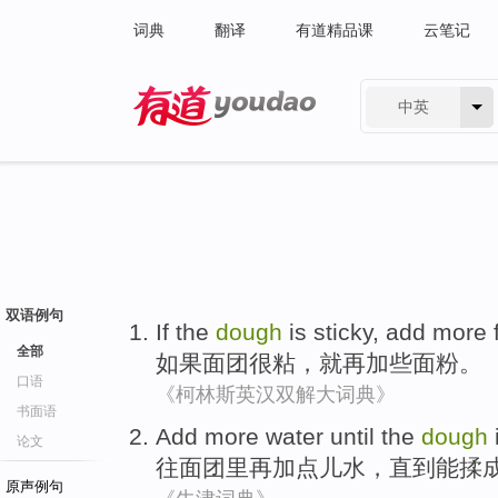
词典
翻译
有道精品课
云笔记
中英
有道 - 网易旗下搜索
双语例句
If
the
dough
is sticky
,
add
more
全部
如果
面团
很
粘，就
再加
些
面粉。
口语
《柯林斯英汉双解大词典》
书面语
Add
more
water
until
the
dough
论文
往
面团
里
再
加
点儿
水
，
直到
能揉
原声例句