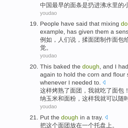
中
国最早的面条是扔进沸水里的
youdao
P
eople have said that mixing
do
example, has given them a sens
例
如，人们说，揉面团制作面包
觉。
youdao
T
his baked the
dough
, and I ha
again to hold the corn and flour
whenever I needed to.
这
样烤熟了面团，我就吃了面包
纳玉米和面粉，这样我就可以随
youdao
Put
the
dough
in
a
tray
.
把
这个
面团
放在
一个
托盘上。