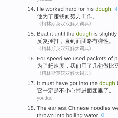
He
worked hard
for
his
dough
.
他
为了
赚钱
而
努力
工作。
《柯林斯英汉双解大词典》
Beat
it until
the
dough
is slightly
反复捶打，
直到
面团
略有
弹性。
《柯林斯英汉双解大词典》
For
speed
we
used
packets
of
p
为了
赶
速度
，
我们
用
了几
包
做
比
《柯林斯英汉双解大词典》
I
t must have got into the
dough
b
它
一定是不小心掉进面团里了。
youdao
T
he earliest Chinese noodles wer
thrown into boiling water.