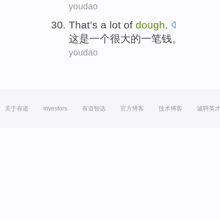
youdao
That
’s
a
lot
of
dough
.
这
是
一
个
很大
的
一笔钱
。
youdao
关于有道
Investors
有道智选
官方博客
技术博客
诚聘英