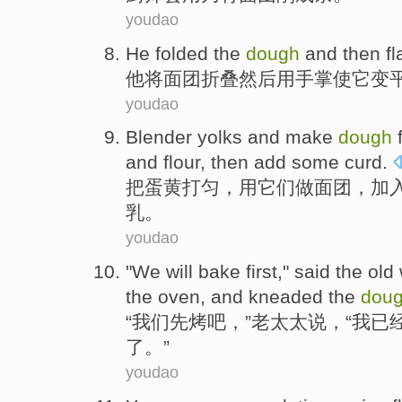
youdao
He
folded
the
dough
and then
f
他
将
面团
折叠
然后
用
手掌使
它
变
youdao
Blender yolks
and
make
dough
and
flour
,
then
add
some
curd
.
把
蛋黄
打匀，用
它们
做
面团
，
加
乳
。
youdao
"
We
will bake first
,"
said
the ol
the
oven
,
and
kneaded
the
dou
“
我们
先
烤吧，”
老太太
说
，“
我
已
了。”
youdao