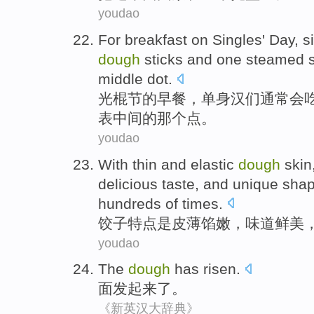
youdao
For breakfast
on
Singles
'
Day
,
s
dough
sticks and
one
steamed s
middle
dot
.
光棍
节
的
早餐
，
单身汉
们
通常会
表
中间
的那个
点。
youdao
With
thin
and elastic
dough
skin
delicious
taste
, and
unique
sha
hundreds
of times.
饺子特点
是
皮
薄
馅
嫩
，
味道
鲜美
youdao
The
dough
has risen
.
面
发起来
了
。
《新英汉大辞典》