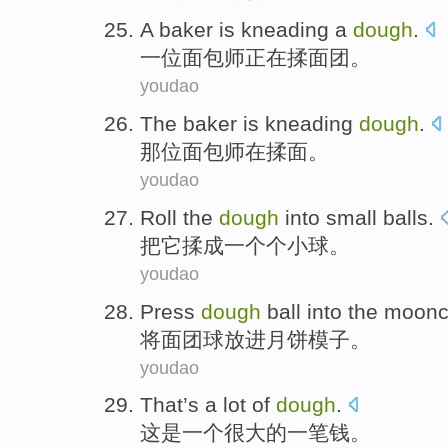
A
baker
is kneading
a
dough
.
一位
面包师
正在
揉面团。
youdao
The baker
is
kneading
dough
.
那位
面包师
在
揉面。
youdao
Roll the
dough
into
small balls
.
把它
揉
成一个个小球。
youdao
Press
dough
ball
into
the moon
将
面团
球
放进
月饼
模子
。
youdao
That
’s
a
lot
of
dough
.
这
是
一
个
很大
的
一笔钱
。