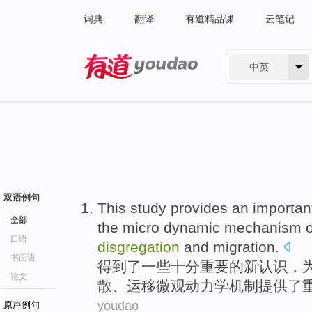
词典
翻译
有道精品课
云笔记
中英
有道 - 网易旗下搜索
双语例句
This study
provides
an importan
全部
the
micro
dynamic
mechanism
o
口语
disgregation
and
migration
.
书面语
得到了一些十分
重要
的
新认识，
论文
散、运移
微观
动力学
机制
提供
了
youdao
原声例句