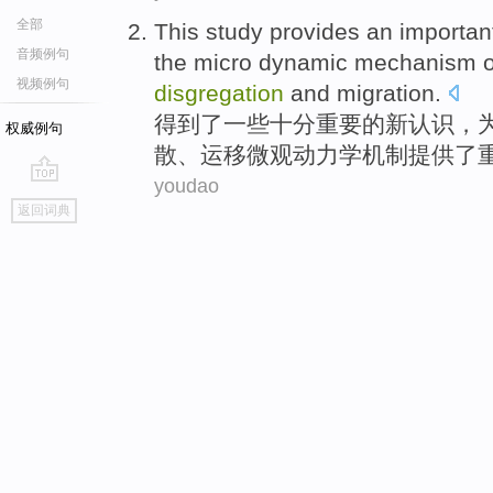
全部
This study
provides
an importan
音频例句
the
micro
dynamic
mechanism
o
视频例句
disgregation
and
migration
.
得到了一些十分
重要
的
新认识，
权威例句
散、运移
微观
动力学
机制
提供
了
youdao
go
返回词典
top