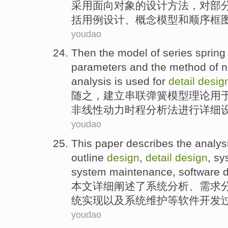
采用
面向对象
的
设计
方法
，
对
部
括
用
例
设计、
概念
模型
和
顺序
框
youdao
Then
the model of
series
spring
parameters
and the method of
n
analysis
is
used
for
detail
desig
随之
，
建立
串联
弹簧
模型理论
用
非线性
动力
时程
分析法
进行详细
youdao
This paper
describes
the
analys
outline
design
,
detail
design
, s
system
maintenance
,
software
本文
详细
阐述
了
系统
分析
、
需求
统
实现
以及
系统
维护
等
软件
开发
youdao