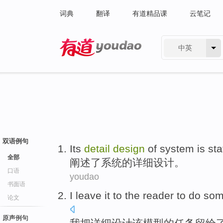
词典
翻译
有道精品课
云笔记
中英
有道 - 网易旗下搜索
双语例句
Its
detail
design
of
system
is sta
全部
阐述
了
系统
的
详细
设计
。
口语
youdao
书面语
I
leave it to
the
reader
to do
so
论文
原声例句