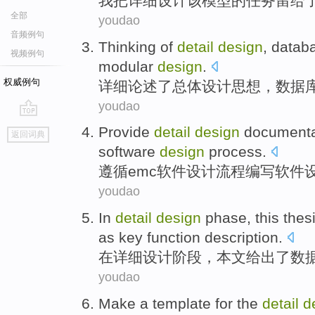
我
把
详细
设计
该
模型
的任务
留给
全部
youdao
音频例句
Thinking
of
detail
design
,
datab
视频例句
modular
design
.
权威例句
详细论述了总体
设计
思想
，
数据
youdao
go
Provide
detail
design
documenta
返回词典
top
software
design
process.
遵循
emc
软件
设计
流程编写软件
youdao
In
detail
design
phase
,
this thes
as
key
function
description
.
在
详细
设计
阶段
，
本文
给出了
数
youdao
Make
a
template
for
the
detail
d