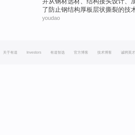
并
从
钢材
选材
、结构
接头
设计
、
了
防止
钢
结构厚板层状
撕裂的技
youdao
关于有道
Investors
有道智选
官方博客
技术博客
诚聘英