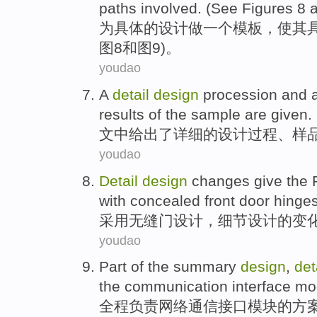
paths
involved
. (
See
Figures
8
为
具体
的
设计
做
一个
模板
，使其
图
8
和
图9
)。
youdao
A
detail
design
procession
and 
results
of the
sample
are given.
文中
给出
了
详细
的
设计
过程
、
样
youdao
Detail
design
changes
give
the
with concealed front door hinges
采用
无缝门设计，
细节
设计
的
变
youdao
Part
of
the
summary
design
,
det
the
communication
interface
mo
全程负责网络
通信
接口
模块
的
方