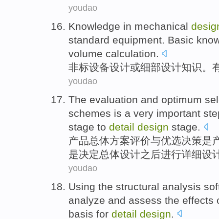
youdao
Knowledge
in mechanical
desig
standard
equipment
.
Basic
know
volume
calculation
.
非
标
设备
设计
或
细部
设计
知识
。
youdao
The
evaluation
and
optimum sele
schemes
is
a
very important
ste
stage
to
detail
design
stage
.
产品
总体
方案
评价
与
优选
决策
是
是决定总体设计
之后
进行
详细设
youdao
Using the
structural
analysis
sof
analyze
and
assess
the
effects
basis
for
detail
design
.