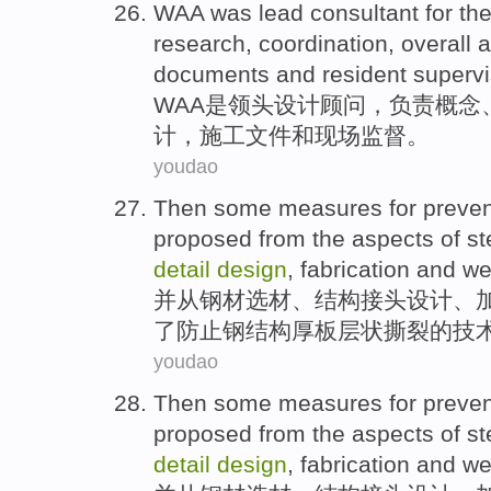
WAA
was
lead
consultant
for th
research
,
coordination
,
overall
a
documents
and resident
supervi
WAA
是
领头
设计
顾问
，负责
概念
计，
施工
文件
和现场
监督
。
youdao
Then
some
measures
for
preven
proposed
from
the
aspects
of st
detail
design
,
fabrication
and
we
并
从
钢材
选材
、结构
接头
设计
、
了
防止
钢
结构厚板层状
撕裂的技
youdao
Then
some
measures
for
preven
proposed
from
the
aspects
of st
detail
design
,
fabrication
and
we