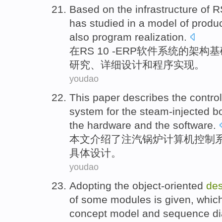
Based
on
the
infrastructure
of
R
has studied
in a
model
of
produ
also program
realization
.
在
RS 10 -
ERP
软件
系统
的
架构基
研究、
详细
设计
和
程序
实现。
youdao
This paper
describes
the
control
system
for the
steam-injected
bo
the
hardware
and the
software
.
本文
介绍了
注汽
锅炉
计算机
控制
具体
设计
。
youdao
Adopting the
object-oriented
des
of
some
modules
is given
,
which
concept
model
and
sequence
d