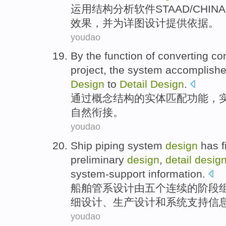
运用
结构
分析
软件
STAAD
/
CHINA
效果
，
并
为
详图
设计
提供
依据
。
youdao
By
the
function
of
converting
co
project, the system
accomplish
Design
to
Detail
Design
.
通过
概念
结构
的
实体匹配
功能
，
自然
衔接
。
youdao
Ship
piping
system
design
has
f
preliminary
design
,
detail
desig
system-support
information
.
船舶
管
系
设计
由
五个
连续
的
阶段
细
设计、
生产
设计
和
系统
支持
信
youdao