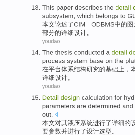
This paper
describes
the
detail
subsystem, which belongs to
GU
本文
论述了
CIM - ODBMS
中的
图
部分
的
详细
设计
。
youdao
The thesis
conducted
a
detail
d
process
system
base
on
the
pla
在
平台
体系结构
研究
的
基础
上
，
详细
设计
。
youdao
Detail
design
calculation
for
hyd
parameters
are determined
and
out.
本文
对
其
液压
系统
进行
了
详细
的
要
参数
并
进行了设计
选型
。