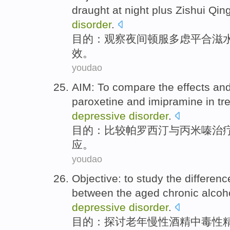
draught at night
plus Zishui Qin
disorder
.
目的
：
观察
夜间顿服多虑平
合
滋
效
。
youdao
AIM
: To
compare
the
effects
an
paroxetine
and
imipramine
in
tr
depressive
disorder
.
目的
：
比较
帕罗西汀
与
丙米
嗪
治
应
。
youdao
Objective
:
to study
the differenc
between
the
aged
chronic
alcoh
depressive
disorder
.
目的
：
探讨
老年
慢性
酒精中毒性