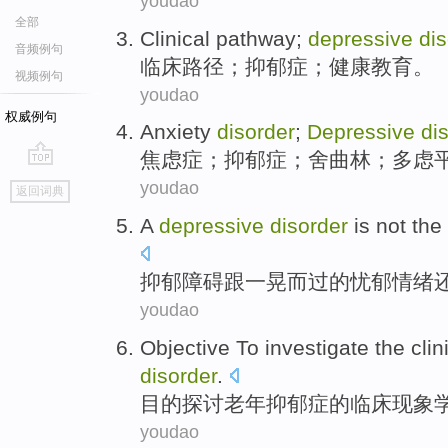
youdao
全部
Clinical
pathway
;
depressive
di
音频例句
临床
路径
；
抑郁症
；
健康
教育
。
视频例句
youdao
权威例句
Anxiety
disorder
;
Depressive
di
焦虑症
；
抑郁症
；
舍曲林
；
多虑
go
youdao
返回词典
top
A
depressive
disorder
is not
the
抑郁
障碍
跟一晃而
过
的忧郁情绪
youdao
Objective
To investigate
the
clin
disorder
.
目的
探讨
老年
抑郁症
的
临床
现象
youdao