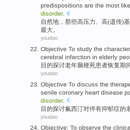
predispositions
are
the
most
lik
disorder
.
自然地
，
那些
高
压力
、高(
遗传
)
最大
。
youdao
Objective
To study
the
character
cerebral
infarction
in elderly
peo
目的
探讨
老年
脑
梗死患者
恢复期
youdao
Objective
To discuss
the
therap
senile
coronary heart disease
pa
disorder
.
目的
探讨
氟
西汀对伴有抑郁症的
youdao
Objective
:
To observe
the
clinica