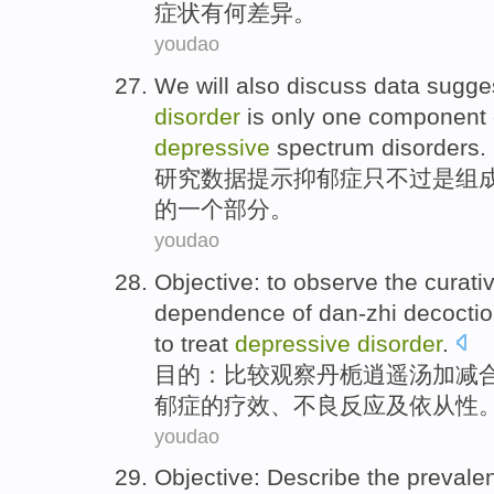
症状
有
何
差异。
youdao
We will also discuss
data
sugges
disorder
is
only
one
component
depressive
spectrum
disorders
.
研究
数据
提示
抑郁症
只不过
是
组
的
一
个部分。
youdao
Objective
:
to observe
the
curativ
dependence
of
dan-zhi
decoctio
to
treat
depressive
disorder
.
目的
：比较
观察
丹
栀
逍遥汤加减
郁症
的
疗效
、
不良
反应
及
依从
性
youdao
Objective: Describe
the
prevale