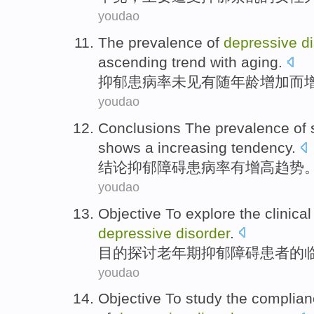
youdao
The
prevalence
of
depressive
d
ascending
trend
with aging
.
抑郁
患病率
未
见有随年龄
增加
而
youdao
Conclusions
The
prevalence
of 
shows a increasing
tendency
.
结论
抑郁
障碍
患病率有
增高
趋势
youdao
Objective
To explore
the
clinical
depressive
disorder
.
目的
探讨
老年
期
抑郁
障碍
患者
的
youdao
Objective
To study
the
complian