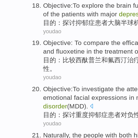
Objective
:
To explore
the brain
f
of the
patients with
major
depre
目的
：
探讨
抑郁症
患者
大脑
半球
youdao
Objective
: To
compare
the
effic
and
fluoxetine in the
treatment
o
目的
：
比较
西
酞
普兰
和
氟西
汀
治
性
。
youdao
Objective
:
To investigate
the
atte
emotional
facial expressions
in
disorder
(
MDD
).
目的
：
探讨
重度
抑郁症患者
对
负
youdao
Naturally
,
the people
with both
h