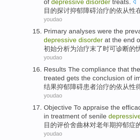
of
depressive
disorder
treats.
目的
探讨
抑郁
障碍
治疗
的
依从性
youdao
Primary
analyses
were the
prev
depressive
disorder
at the end 
初始
分析
为
治疗
末了时可诊断
的
youdao
Results
The
compliance
that th
treated
gets
the conclusion of
i
结果
抑郁
障碍
患者
治疗
的
依从性
youdao
Objective To
appraise
the effica
in treatment
of
senile
depressiv
目的
评价
舍
曲林
对
老年期
抑郁症
youdao