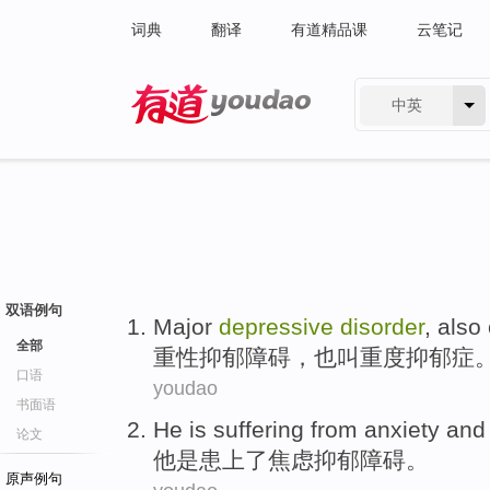
词典
翻译
有道精品课
云笔记
中英
有道 - 网易旗下搜索
双语例句
Major
depressive
disorder
,
also
全部
重
性抑郁
障碍
，
也
叫
重度抑郁症
口语
youdao
书面语
He
is
suffering from
anxiety and
论文
他
是
患上
了
焦虑
抑郁
障碍
。
原声例句