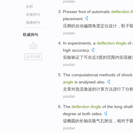
youdao
全部
Presser
foot
of
automatic
deflection
A
音频例句
placement.
视频例句
压
脚
的
自动
偏摆
角度
定位
设计
，鞋子
youdao
权威例句
In
experiments
, a
deflection
Angle
of
high accuracy
.
go
返回词典
实验验证
了可
在
近
3
度
的范围
内
实现
被
top
youdao
The
computational
methods
of
shock
angle
is analysed also.
文章对急流
激波
的
计算
方法
进行了
分
youdao
The
deflection
Angle
of
the
long
shaft
degree
at both sides
.
该
椭圆
的
长
轴
在
吸
气孔
附近，
相对
于
youdao