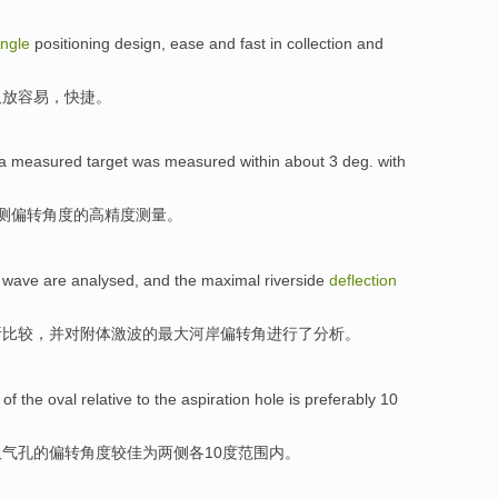
ngle
positioning
design
,
ease
and
fast
in collection and
取放
容易
，快捷。
a
measured
target
was
measured
within
about
3
deg.
with
测
偏转
角度
的
高精度
测量
。
 wave
are
analysed
,
and
the
maximal
riverside
deflection
析
比较，
并
对
附体
激波的最大
河岸
偏
转角
进行了分析。
of the
oval
relative
to the
aspiration
hole
is preferably
10
吸气孔的
偏转
角度
较佳
为
两侧各10度范围内。