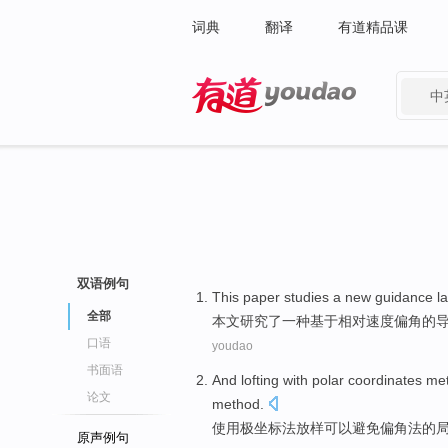
词典
翻译
有道精品课
中
有道 - 网易旗下搜索
双语例句
This paper
studies
a
new
guidance
l
全部
本文
研究
了一
种
基于
相对
速度
偏角
的
口语
youdao
书面语
And
lofting
with
polar coordinates
me
论文
method
.
使用
极坐标
法
放样
可以
避免
偏角
法
的
原声例句