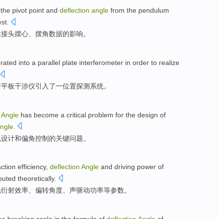
the pivot
point and
deflection
angle
from
the
pendulum
est
.
性
接头摆心、
摆
角
数据
的
影响
。
rated into
a
parallel
plate
interferometer
in order to
realize
行
平板
干涉仪
引入
了一
位置
探测
系统
。
Angle
has become
a
critical
problem
for the
design
of
ngle
.
机
设计
和
偏角
控制
的
关键
问题
。
action
efficiency
,
deflection
Angle
and
driving
power
of
ted theoretically.
光
衍射
效率
、
偏转
角度
、声
驱动
功率
等
参数
。