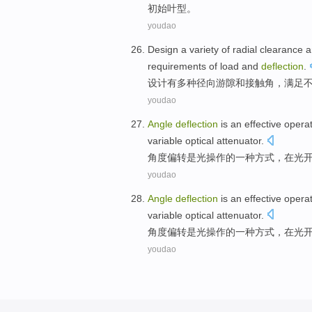
初始叶型。
youdao
Design
a
variety of
radial
clearance
a
requirements
of
load
and
deflection
.
设计
有
多种
径向
游隙
和
接触
角
，
满足
youdao
Angle
deflection
is
an
effective
operat
variable
optical
attenuator
.
角度
偏转
是
光
操作
的
一种
方式，
在
光
youdao
Angle
deflection
is
an
effective
operat
variable
optical
attenuator
.
角度
偏转
是
光
操作
的
一种
方式，
在
光
youdao