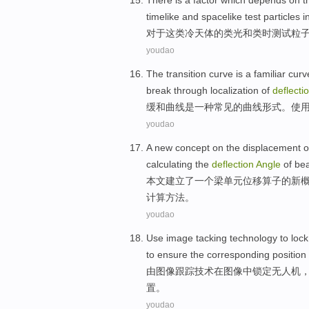
There is
a
factor
which
depends on
t
timelike
and
spacelike
test
particles
in
对于
这
类冷天体
的
类光
和
类时
测试
粒
youdao
The transition
curve
is
a
familiar
cur
break through
localization
of
deflecti
缓和
曲线
是
一种
常见
的
曲线
形式
。使
youdao
A
new
concept
on the
displacement
o
calculating the
deflection
Angle
of
bea
本文建立了
一
个
梁
单元
位移
算子
的
新
计算
方法
。
youdao
Use
image
tacking
technology
to
lock
to
ensure
the corresponding
position
由
图像
跟踪
技术
在
图像中
锁定
无人机
置
。
youdao