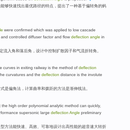
法
能够
快速
找出
最优
路径
的
特点
，
提出
了
一种
基于
偏
转角
的蚂
le
were
confirmed
which was
applied
to low
cascade
,
and
controlled
diffuser
factor
and
flow
deflection
angle
in
定
流入
角
和
落后角，
设计
中
控制
扩散
因子
和
气流
折转角
。
he
curves
in
exiting
railway
is
the
method
of
deflection
the
curvatures
and
the
deflection
distance
is
the involute
方式
是
偏角
法
，
计算
曲率
和
拨
距
的
方法
是
渐
伸线法。
t
the
high
order polynomial
analytic
method
can
quickly
,
rformance
supersonic
large
deflection
Angle
preliminary
造型
方法
能
快速
、
高效
、
可靠地
设计
出
高性能
的
超音速
大
转折