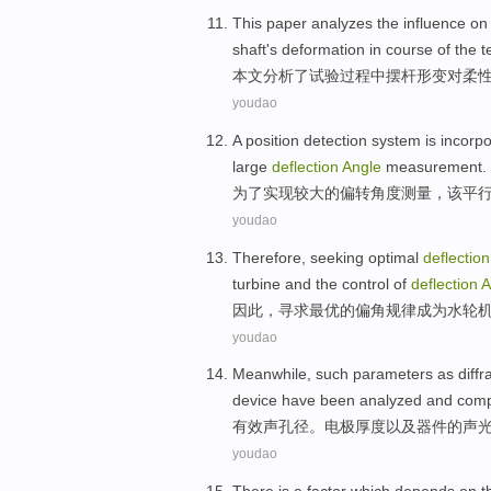
This paper
analyzes
the
influence
on
shaft
's
deformation
in
course
of
the
t
本文
分析
了试验
过程
中
摆
杆
形变
对
柔
youdao
A
position
detection
system
is
incorpo
large
deflection
Angle
measurement
.
为了
实现
较大
的
偏转
角度
测量
，
该平
youdao
Therefore
,
seeking
optimal
deflection
turbine
and
the
control
of
deflection
A
因此
，
寻求
最优
的
偏角
规律
成为
水轮
youdao
Meanwhile,
such
parameters
as
diffr
device
have been analyzed
and
compu
有效声孔径。电极厚度
以及
器件
的
声
youdao