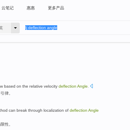
云笔记
惠惠
更多产品
英
aw
based on
the
relative
velocity
deflection
Angle
.
导引
律
。
thod
can
break through
localization
of
deflection
Angle
局限性
。