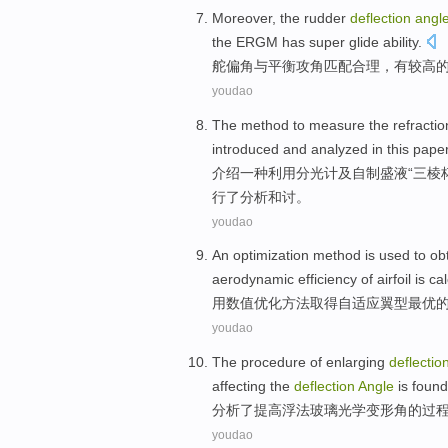
Moreover, the
rudder
deflection
angl
the
ERGM
has super glide
ability
.
舵
偏角
与
平衡
攻
角
匹配
合理
，有较高
youdao
The
method
to
measure
the
refractio
introduced
and
analyzed
in this paper
介绍
一种
利用
分光
计
及自制盛液“三棱杯
行了分析和讨。
youdao
An
optimization
method
is
used
to
ob
aerodynamic
efficiency
of airfoil
is ca
用
数值
优化
方法
取得
自适应翼
型
最优
youdao
The
procedure
of enlarging
deflectio
affecting
the
deflection
Angle
is found
分析
了
提高
浮法
玻璃
光学
变形
角
的
过
youdao