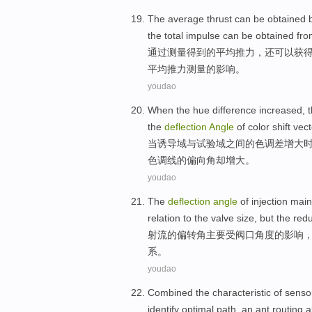
The
average
thrust
can
be
obtained
the
total
impulse
can be
obtained
fro
通过
测量
得到
的
平均
推力
，还
可以
获
平均推力
测量
的影响。
youdao
When
the
hue
difference
increased
, 
the
deflection
Angle
of color
shift
vect
当
诱导域与
试验
域之间
的
色调
差
增大
色调
线
的偏向
角
却增大。
youdao
The
deflection
angle
of
injection
main
relation to the valve
size
,
but
the red
射流
的
偏
转角
主要
受
阀
口
角度
的
影响
系。
youdao
Combined
the
characteristic
of
senso
identify
optimal
path
,
an
ant
routing
a