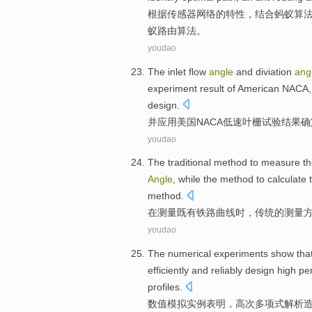
根据
传感器
网络
的
特性
，
结合
蚂蚁
算
蚁
路由
算法。
youdao
The inlet flow
angle
and diviation
ang
experiment
result
of
American
NACA
design
.
并
应用
美国
NACA低速
叶栅
试验
结果
确
youdao
The
traditional
method
to
measure
t
Angle
,
while
the
method
to
calculate 
method
.
在
测量
既有
铁路
曲线
时
，
传统
的
测量
youdao
The numerical
experiments
show tha
efficiently
and
reliably
design
high pe
profiles
.
数值
模拟
实例
表明
，
高
次
多项式
解析