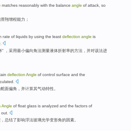
e
matches
reasonably
with
the
balance
angle
of
attack
, so
的
滑翔
增程
能力
；
n
rate
of liquids
by using the
least
deflection
angle
is
.
” ，采用
最小
偏向
角
法
测量
液体
折射率
的方法，并对该法进
tain
deflection
Angle
of
control
surface
and
the
lculated
.
的
舵
面
偏角
，并计算
其
气动特性。
n
Angle
of
float
glass
is
analyzed
and the
factors
of
 out.
程
，总结了
影响
浮法玻璃光学变形角的
因素
。