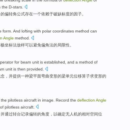
he
breaking
scale
in
the
formula
of
deflection
Angle
of
 the D-stars.
子
的
偏转角
公式
存在
一个
依赖
于
破缺
标度
的
因子
。
ve
form
. And
lofting
with
polar coordinates
method
can
on
Angle
method
.
用
极坐标
法
放样
可以
避免
偏角
法的
局限性
。
perator
for
beam
unit
is
established
,
and
a
method
of
m unit is then
provided
.
概念
，
并
提供
一种
梁平
面弯曲变形的梁单元位移算子求变形的
the
pilotless
aircraft
in
image.
Record
the
deflection
Angle
of
pilotless aircraft.
，并通过转台
记录
偏转
的
角度
，
以
确定
无人机的相对空间
位