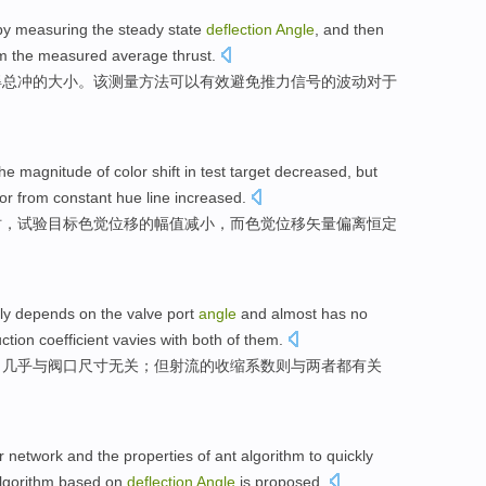
by
measuring
the steady state
deflection
Angle
, and then
m the
measured
average thrust.
得
总
冲
的大小。
该
测量方法可以有效避免推力信号的波动对于
the
magnitude
of
color
shift
in
test
target
decreased
,
but
or
from
constant
hue
line
increased.
时，试验
目标
色觉
位移
的
幅
值
减小
，
而
色觉
位移
矢量
偏离
恒定
ly
depends
on the
valve
port
angle
and
almost
has no
uction
coefficient
vavies
with
both
of them.
，
几乎
与
阀口
尺寸
无关；
但
射流的收缩
系数
则与
两者都
有关
r
network
and the
properties
of
ant
algorithm
to
quickly
lgorithm
based on
deflection
Angle
is
proposed
.