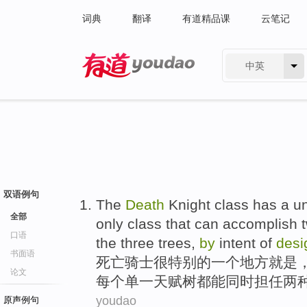
词典
翻译
有道精品课
云笔记
中英
有道 - 网易旗下搜索
双语例句
The
Death
Knight class
has
a
u
全部
only
class
that
can
accomplish
口语
the
three
trees
,
by
intent
of
desi
书面语
死亡
骑士
很
特别
的
一个
地方
就是
论文
每个
单一天赋
树
都
能
同时担任
两
youdao
原声例句