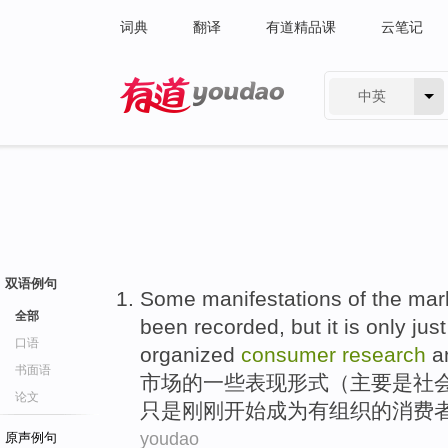
词典
翻译
有道精品课
云笔记
中英
有道 - 网易旗下搜索
双语例句
Some
manifestations
of
the
mar
全部
been
recorded
,
but
it
is only
just
口语
organized
consumer
research
a
书面语
市场
的
一些
表现形式
（
主要是
社
论文
只是
刚刚
开始
成为
有组织
的
消费
youdao
原声例句