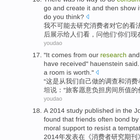
go and
create
it and
then
show
i
do
you
think
?
我不
可能
去
研究
消费者
对
它
的看
后
展示
给
人们
看，
问他们
‘
你们
现
youdao
"
It
comes from
our
research
and
have received
"
hauenstein
said
a
room
is worth
."
“
这
是从
我们自己
做的
调查
和
消费
坦
说
：“旅客
愿意
负担
房间
所
值的
youdao
A 2014
study
published
in
the J
found
that
friends
often
bond
by 
moral
support
to
resist
a
tempta
2014年
发表
在
《
消费者
研究
期刊