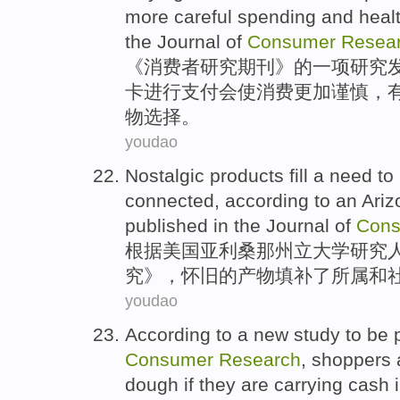
more
careful
spending
and
heal
the
Journal
of
Consumer
Resea
《
消费者
研究
期刊
》
的
一
项
研究
卡
进行支付
会
使
消费
更加
谨慎
，
物
选择
。
youdao
Nostalgic
products
fill
a
need
to
connected
,
according
to an
Ariz
published
in
the
Journal
of
Con
根据
美国
亚利桑那
州立
大学
研究
究》，
怀旧
的
产物
填补
了
所属
和
youdao
According to
a
new
study to be
Consumer
Research
,
shoppers
dough
if
they are carrying cash 