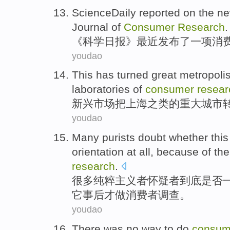
ScienceDaily
reported on the
n
Journal of
Consumer
Research
.
《科学
日报
》最近
发布
了一项
消
youdao
This has
turned
great
metropoli
laboratories
of
consumer
resear
新兴市场
把
上海
之类
的重大
城市
youdao
Many
purists
doubt
whether
this
orientation
at all,
because
of
th
research
.
很多
纯粹
主义者怀疑者
到底是否
它
事后
才做消费者调查。
youdao
There
was no
way
to
do
consum