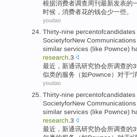
根据
消费者
调查
周刊
最新
发表
的
时候，
消费者
花
的
钱
会少
一些
。
youdao
Thirty-nine percentofcandidate
SocietyforNew
Communications
similar
services
(
like
Pownce
) h
research
.3
最近
，新
通讯
研究
协会所
调查
的
似类的
服务
（
如
Pownce
）
对于
“
youdao
Thirty-nine percentofcandidate
SocietyforNew
Communications
similar
services
(
like
Pownce
) h
research
.3
最近
，新
通讯
研究
协会所
调查
的