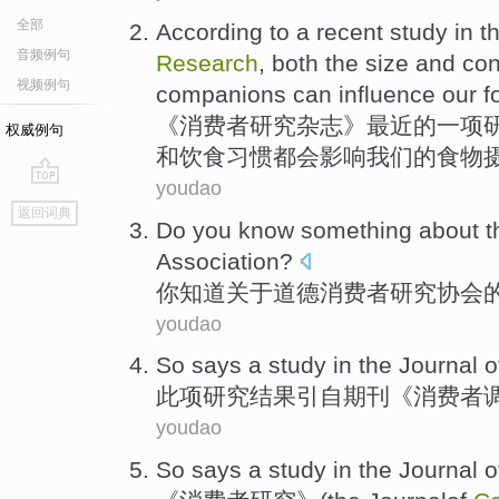
全部
A
ccording to a recent study in t
音频例句
Research
, both the size and co
视频例句
companions can influence our fo
《
消费者研究杂志》最近的一项
权威例句
和饮食习惯都会影响我们的食物
youdao
go
返回词典
top
Do
you
know
something
about
t
Association
?
你
知道
关于
道德
消费者
研究
协会
youdao
So says
a
study
in
the Journal
o
此项
研究
结果
引自期刊《
消费者
youdao
So
says
a
study in
the Journal
o