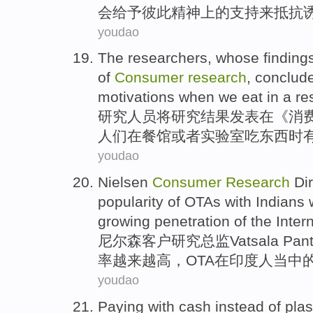
会给予
彼此
精神上
的
支持
来
抵抗
youdao
The
researchers
, whose
finding
of
Consumer
research
,
conclud
motivations
when we
eat
in
a re
研究人员
将
研究结果
发表
在
《
消
人们
在
餐馆
或者
实验室
吃东西
时
youdao
Nielsen
Consumer
Research
Di
popularity
of
OTAs
with
Indians
growing
penetration of
the
Inter
尼尔森
客户
研究
总监
Vatsala
Pa
率
越来越
高，
OTA
在
印度
人
当中
youdao
Paying
with
cash
instead
of
plas