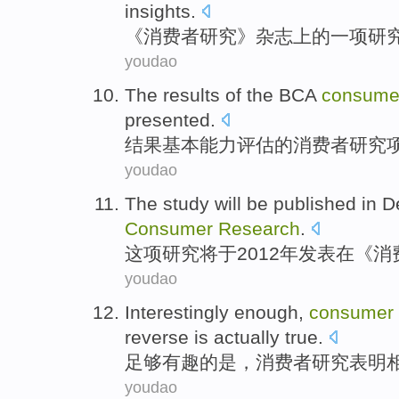
insights
.
《
消费者
研究
》
杂志
上的
一项
研
youdao
The results
of the
BCA
consume
presented
.
结果
基本能力
评估
的
消费者
研究
youdao
The study
will be
published
in D
Consumer
Research
.
这项
研究
将
于2012年
发表
在
《消
youdao
Interestingly
enough
,
consumer
reverse
is
actually
true
.
足够
有趣
的
是
，
消费者
研究
表明
youdao