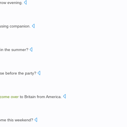
row
evening.
sing
companion
.
。
in
the
summer
?
se
before
the
party
?
come
over
to
Britain
from
America
.
。
ome this weekend?