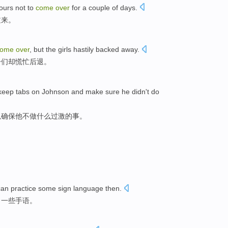
ours
not to
come
over
for a
couple
of
days
.
过来
。
come
over
,
but
the girls
hastily
backed away
.
子
们
却慌忙
后退
。
keep tabs on Johnson
and
make sure
he
didn't
do
以
确保
他
不
做
什么
过激的事。
an practice some sign language then.
习一些手语。