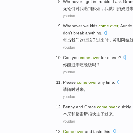
W
henever I get in trouble, I ask Gr
无
论何时我遇到麻烦，我就叫奶奶过
youdao
W
henever we kids
come
over
, Aunti
don't break anything.
每
当我们这些孩子过来时，苏珊阿姨
youdao
Can
you
come
over
for dinner
?
你
能
过来
吃
晚饭吗？
youdao
Please
come
over
any time
.
请
随时
过来
。
youdao
Benny
and
Grace
come
over
quickly
.
本尼
和
格雷斯
很快
走
了过来。
youdao
Come
over
and
taste
this
.