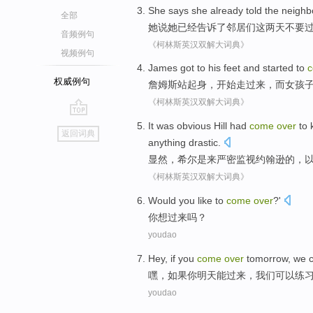
She
says
she
already
told
the
neighb
全部
她
说
她
已经
告诉
了
邻居们
这两
天
不要
音频例句
《柯林斯英汉双解大词典》
视频例句
James
got to his
feet
and
started to
权威例句
詹姆斯
站起身
，
开始
走过来
，
而
女孩
《柯林斯英汉双解大词典》
go
It was obvious
Hill had
come
over
to
返回词典
top
anything
drastic
.
显然
，
希尔
是来
严密
监视
约翰逊的，
《柯林斯英汉双解大词典》
Would
you
like to
come
over
?'
你
想
过来
吗？
youdao
H
ey, if you
come
over
tomorrow, we c
嘿
，如果你明天能过来，我们可以练
youdao