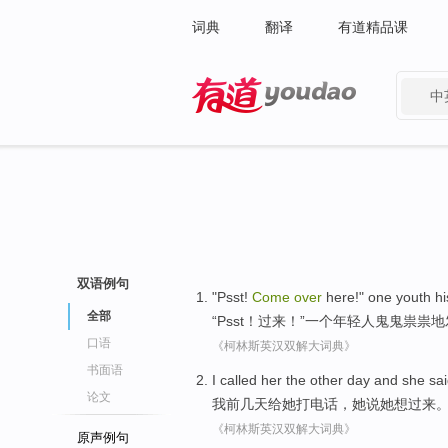
词典
翻译
有道精品课
中
有道 - 网易旗下搜索
双语例句
"
Psst
!
Come
over
here
!"
one
youth
hi
全部
“
Psst
！
过来
！”
一个
年轻人
鬼鬼祟祟地
口语
《柯林斯英汉双解大词典》
书面语
I
called
her
the other day and
she
sa
论文
我
前几天给
她
打电话
，
她
说
她
想
过来
《柯林斯英汉双解大词典》
原声例句