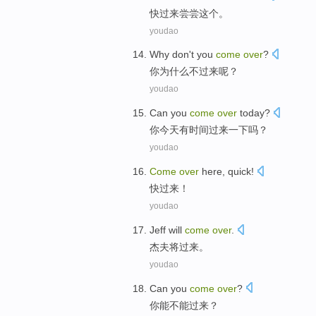
快
过来
尝尝
这个。
youdao
Why
don't
you
come
over
?
你
为什么
不
过来
呢？
youdao
Can
you
come
over
today
?
你
今天
有时间
过来一下吗？
youdao
Come
over
here
,
quick
!
快
过来
！
youdao
Jeff
will
come
over
.
杰夫
将
过来
。
youdao
Can
you
come
over
?
你
能
不能
过来
？