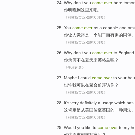
Why don't
you
come
over
here
tomor
你
明晚
到
这里
来吧
。
《柯林斯英汉双解大词典》
You
come
over
as
a
capable
and
amu
你
让人觉得
是
一个
能干
而
有趣
的
同伴
《柯林斯英汉双解大词典》
Why
don't
you
come
over
to
England 
你
为何
不在
夏天来
英格兰
呢？
《牛津词典》
Maybe
I
could
come
over
to
your
hou
也许
我
可以
在
聚会
前
拜访
你
？
《柯林斯英汉双解大词典》
It
's very
definitely
a
usage
which
has
这
肯定
是从
美国
传
至
英国
的
一种
用法
《柯林斯英汉双解大词典》
W
ould you like to
come
over
to my h
你
这周末想来我家吗？