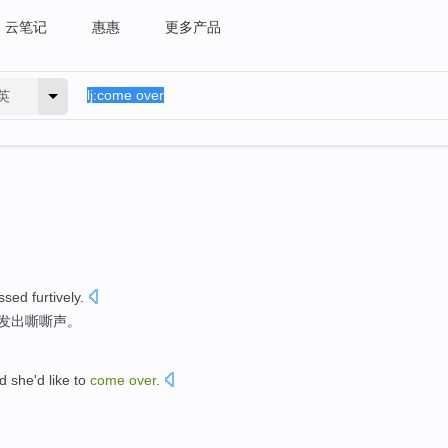
云笔记
惠惠
更多产品
英
ssed furtively
.
发出
嘶嘶
声。
id
she
'd like to
come
over
.
。