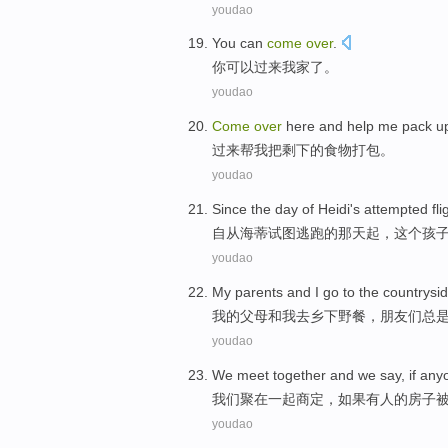
youdao
You
can
come
over
.
你
可以
过来
我家了。
youdao
Come
over
here and
help
me
pack u
过来
帮
我
把
剩下
的
食物
打包
。
youdao
Since
the
day
of
Heidi's
attempted
fli
自从
海蒂
试图
逃跑
的
那天
起，
这个
孩
youdao
My
parents
and
I
go to
the countrysi
我
的
父母
和
我
去
乡下
野餐
，
朋友们
总
youdao
We
meet
together
and
we say
,
if
any
我们
聚
在一起
商定
，
如果
有人
的
房子
youdao