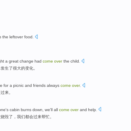
p
the
leftover
food
.
ght
a great
change
had
come
over
the
child
.
子
发生
了
很大
的
变化
。
de
for a picnic
and
friends
always
come
over
.
是
过来
。
one
's
cabin
burns down
, we
'll all
come
over
and
help
.
被
烧毁
了，我们
都会
过来
帮忙
。