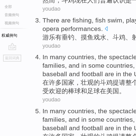
然而
，
斗鸡
现在
人们普遍
认识
是
全部
youdao
音频例句
There are
fishing
,
fish
swim,
pl
视频例句
opera
performances
.
权威例句
游乐
有
垂钓
、摸
鱼
戏水、
斗鸡
、
youdao
go
In
many
countries
, the
spectacl
返回词典
top
families
,
and
in
some
countries
baseball
and
football
are in
the 
在
许多
国家
，
壮观
的
斗鸡
提请
整
受欢迎
的
棒球
和
足球
在
美国
。
youdao
In
many
countries
, the
spectacl
families
,
and
in
some
countries
baseball
and
football
are in
the 