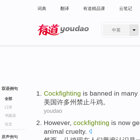
词典
翻译
有道精品课
云笔记
中英
有道 - 网易旗下搜索
双语例句
Cockfighting
is
banned
in
many
全部
美国
许多
州
禁止
斗鸡
。
口语
youdao
书面语
However
,
cockfighting
is
now
ge
论文
animal
cruelty
.
原声例句