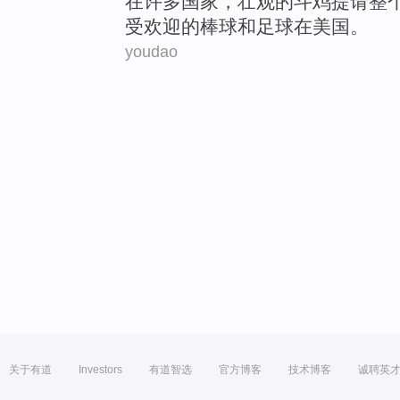
在
许多
国家
，
壮观
的
斗鸡
提请
整
受欢迎
的
棒球
和
足球
在
美国
。
youdao
关于有道
Investors
有道智选
官方博客
技术博客
诚聘英