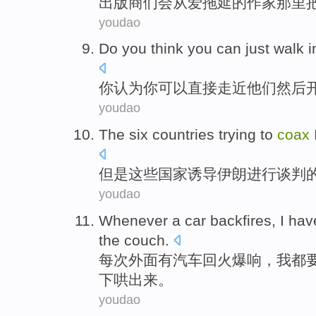
出版商们
会从爱拖延
的
作家
那里
youdao
Do
you
think
you
can
just
walk i
你
认为
你
可以
直接
走近
他们
然后
youdao
The six
countries
trying to
coax
但是
这些国家
诱导
伊朗
进行
谈判
youdao
Whenever
a
car
backfires
,
I
hav
the couch
.
每次
外面
有
汽车
回
火爆
响，
我
都
下
哄
出来
。
youdao