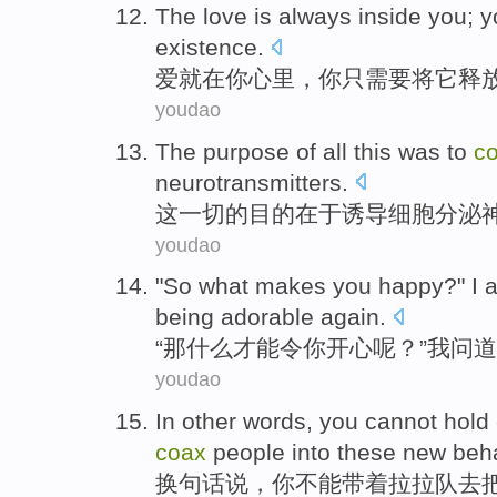
The
love
is
always inside
you
; 
existence.
爱
就
在
你
心里，你
只
需要
将
它
释
youdao
The
purpose
of
all
this
was to
c
neurotransmitters
.
这
一切
的
目的在于
诱导
细胞
分泌
youdao
"
So
what
makes
you
happy
?"
I
being adorable
again.
“
那
什么
才能
令
你
开心
呢？”
我
问道
youdao
In
other words
,
you
cannot
hold
coax
people
into
these
new
beh
换
句
话说，
你
不能
带着
拉拉队
去