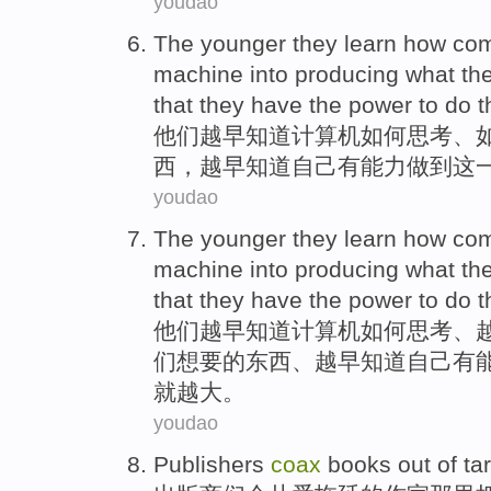
youdao
The
younger
they
learn
how
com
machine into
producing
what
th
that
they
have
the
power
to do
t
他们
越
早
知道
计算机
如何
思考
、
西
，越
早
知道
自己
有
能力
做到
这
youdao
The younger
they
learn
how
com
machine
into
producing
what
th
that they
have
the
power
to
do
t
他们
越
早
知道
计算机
如何
思考
、
们
想要
的
东西
、越早知道
自己
有
就越大
。
youdao
Publishers
coax
books
out
of
ta