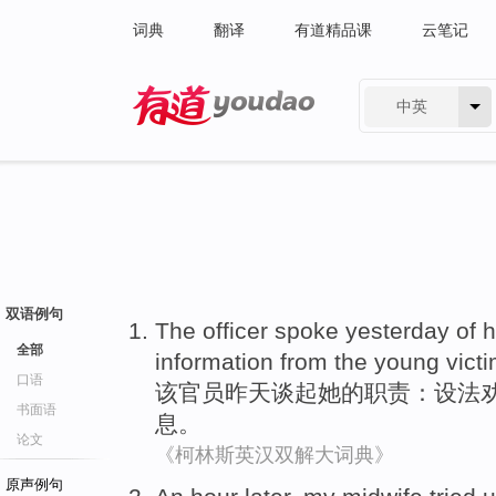
词典
翻译
有道精品课
云笔记
中英
有道 - 网易旗下搜索
双语例句
The
officer
spoke
yesterday
of
h
全部
information
from the
young
vict
口语
该
官员
昨天
谈起
她
的
职责
：
设法
书面语
息
。
论文
《柯林斯英汉双解大词典》
原声例句