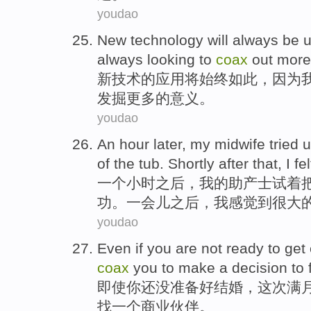
youdao
New
technology
will
always
be
always
looking to
coax
out
more
新
技术
的
应用
将
始终
如此，
因为
发掘
更多
的
意义
。
youdao
An
hour
later
,
my
midwife
tried
u
of the
tub
.
Shortly
after
that,
I
fel
一个
小时
之后
，
我
的
助产士
试着
功。
一会儿
之后
，
我
感觉到
很大
youdao
Even if
you
are
not
ready to
get
coax
you
to make
a
decision to
即使
你
还
没
准备
好
结婚
，
这次
满
找
一个
商业
伙伴
。