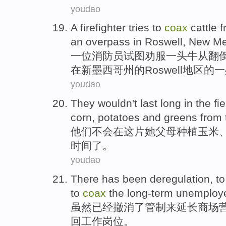
youdao
A
firefighter
tries to
coax
cattle
f
an
overpass
in
Roswell
,
New
Me
一
位
消防员
试图
劝服
一
头牛
从
翻
在新墨西哥州的
Roswell地区
的一
youdao
They
wouldn't
last long
in
the
fi
corn
,
potatoes
and
greens
from 
他们
不会
在
这
片
她
父母
种植
玉米
时间了。
youdao
There
has been
deregulation
,
to
to
coax
the long-term
unemploy
虽然
已经
撤消了管制
来
延长
商场
回工作岗位。