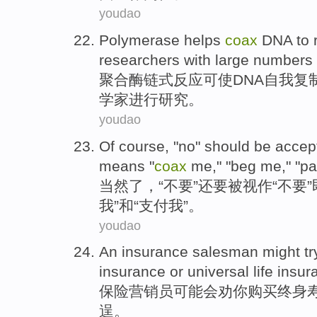
youdao
Polymerase
helps
coax
DNA
to
researchers
with
large numbers
聚合
酶链式反应可使
DNA
自我
复
学家
进行研究。
youdao
Of course
, "
no
"
should
be accep
means
"
coax
me
," "
beg
me
," "p
当然
了，“
不要
”
还要
被
视作“不要”
我”和“
支付
我”。
youdao
An
insurance
salesman
might
tr
insurance
or
universal
life insu
保险
营销员
可能会
劝
你
购买
终身
逞。