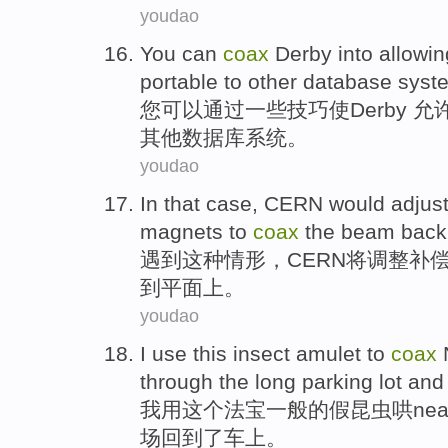
youdao
You
can
coax
Derby into
allowin
portable
to
other
database
syst
您
可以
通过一些技巧
使
Derby
允
其他
数据库
系统
。
youdao
In
that
case
,
CERN
would
adjus
magnets
to
coax
the
beam
back
遇到
这种
情形
，
CERN
将
调整
补
到
平面
上。
youdao
I
use
this
insect
amulet to
coax
through the
long
parking lot
an
我
用
这个
法宝一般的假
昆虫
哄
nea
场
回到
了
车上
。