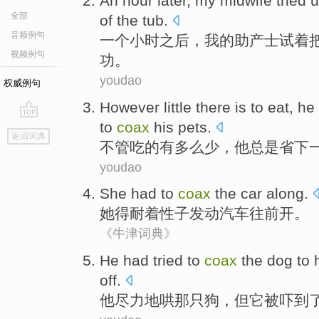
An
hour
later
,
my
midwife
tried
u
全部
of the
tub
.
音频例句
一个
小时
之后
，
我
的
助产士
试着
视频例句
功
。
youdao
权威例句
However
little
there is
to eat
,
he
to
coax
his
pets
.
go
返回词典
top
不管
吃
的
有
多么少
，
他
总是
省下
youdao
She
had to
coax
the
car
along
.
她
得
耐着
性子
发动
汽车
往前开。
《牛津词典》
H
e had tried to
coax
the dog to h
off.
他
尽力地哄那只狗，但它被吓到