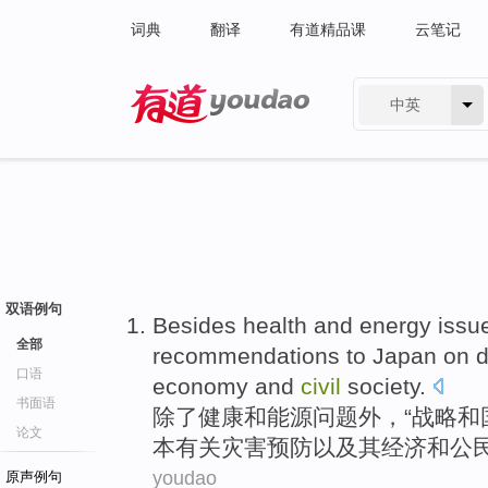
词典
翻译
有道精品课
云笔记
中英
有道 - 网易旗下搜索
双语例句
Besides
health
and
energy
issu
全部
recommendations
to
Japan
on
d
口语
economy
and
civil
society
.
书面语
除了
健康
和
能源
问题
外，“
战略和
论文
本
有关
灾害
预防
以及
其
经济
和
公
youdao
原声例句