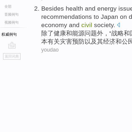
全部
Besides
health
and
energy
issu
音频例句
recommendations
to
Japan
on
d
视频例句
economy
and
civil
society
.
除了
健康
和
能源
问题
外，“
战略和
权威例句
本
有关
灾害
预防
以及
其
经济
和
公
youdao
go
返回词典
top