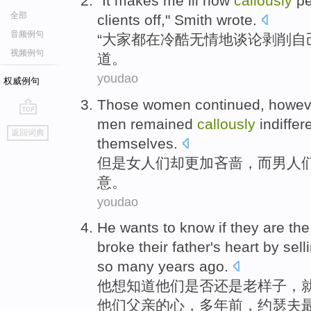
"
It makes
me
ill
how
callously
pe
全部
clients
off,"
Smith
wrote
.
音频例句
“大家都在
冷酷
无情地
谈论
剥削
自
视频例句
道。
youdao
权威例句
Those
women
continued,
howev
men
remained
callously
indiffer
go
返回词典
top
themselves.
但是
女
人们
却
更加
吝啬，
而
男人
意。
youdao
He
wants to
know if
they
are
the
broke
their
father
's
heart
by
sell
so
many years
ago
.
他
想
知道
他们
是否
还是老样子，
他们
父亲
的
心
，
多年
前
，约瑟夫