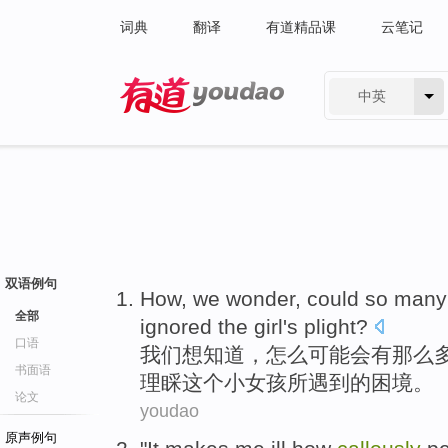
词典
翻译
有道精品课
云笔记
中英
有道 - 网易旗下搜索
双语例句
How
,
we
wonder
,
could
so
many
全部
ignored
the
girl
's
plight
?
口语
我们
想知道
，
怎么
可能会
有
那么
书面语
理睬
这个
小女孩
所遇到的困境。
论文
youdao
原声例句