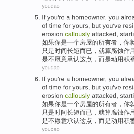
youdao
If
you
're
a
homeowner
, you
alre
of
time
for yours,
but
you've res
erosion
callously
attacked
, star
如果
你
是
一个
房屋
的
所有者，你
只是
时间
长短而已，就算
腐蚀作
是不
愿意承认
这点，
而是
动用
积
youdao
If
you
're
a
homeowner
, you
alre
of
time
for yours,
but
you've res
erosion
callously
attacked
, star
如果
你
是
一个
房屋
的
所有者，你
只是
时间
长短而已，就算
腐蚀作
是不
愿意承认
这点，
而是
动用
积
youdao