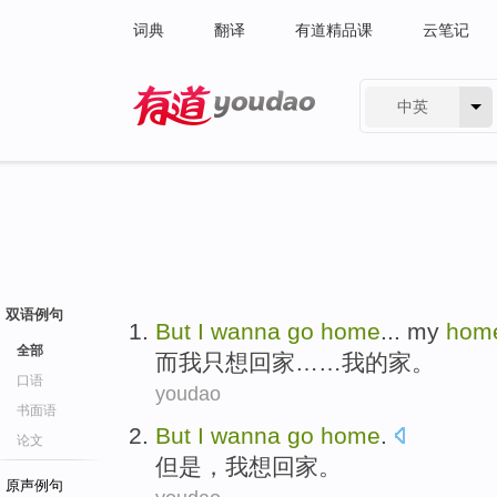
词典
翻译
有道精品课
云笔记
中英
有道 - 网易旗下搜索
双语例句
But
I
wanna
go
home
...
my
hom
全部
而
我
只想
回家
……
我
的
家
。
口语
youdao
书面语
But
I
wanna
go
home
.
论文
但是，
我
想
回家
。
原声例句