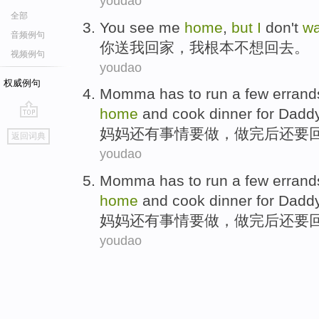
youdao
全部
You
see
me
home
,
but
I
don't
w
音频例句
你
送
我
回家
，
我
根本
不想
回去
。
视频例句
youdao
权威例句
Momma
has to run a few erran
home
and
cook dinner
for
Dadd
go
妈妈
还有事情要做，做完
后
还要
返回词典
top
youdao
Momma
has to run a few erran
home
and
cook dinner
for
Dadd
妈妈
还有事情要做，做完
后
还要
youdao