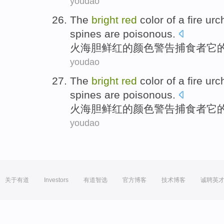
youdao
The
bright
red
color
of
a
fire
urc
spines are
poisonous
.
火
海胆
鲜红
的
颜色
警告
捕食
者
它
youdao
The
bright
red
color
of
a
fire
urc
spines are
poisonous
.
火
海胆
鲜红
的
颜色
警告
捕食
者
它
youdao
关于有道
Investors
有道智选
官方博客
技术博客
诚聘英