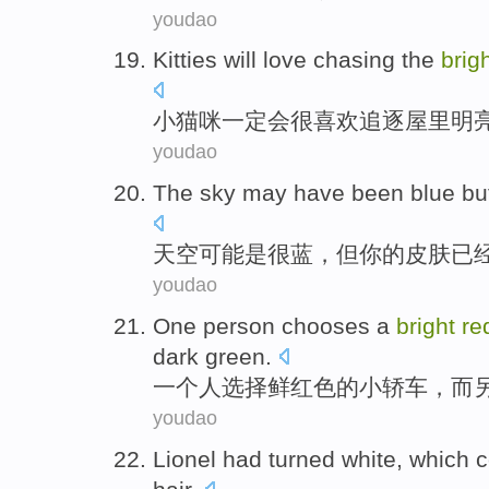
youdao
Kitties
will
love
chasing
the
brig
小
猫咪
一定
会
很
喜欢
追逐
屋里
明
youdao
The sky
may
have been
blue
bu
天空
可能
是
很
蓝
，
但
你
的
皮肤
已
youdao
One
person
chooses
a
bright
re
dark green
.
一
个人
选择
鲜红色
的
小轿车
，
而
youdao
Lionel
had
turned
white
,
which
c