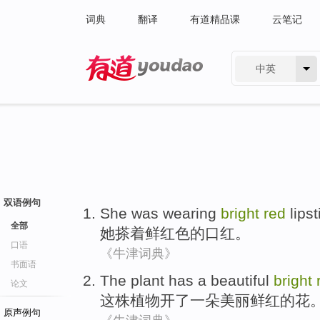
词典
翻译
有道精品课
云笔记
中英
有道 - 网易旗下搜索
双语例句
She
was
wearing
bright
red
lipst
全部
她
搽着
鲜红色
的
口红
。
口语
《牛津词典》
书面语
The
plant
has
a
beautiful
bright
论文
这
株植物
开
了
一朵
美丽
鲜红
的花
原声例句