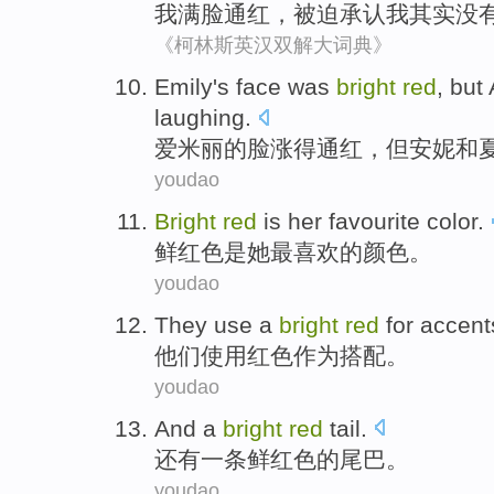
我
满脸
通红
，
被迫
承认
我其实
没
《柯林斯英汉双解大词典》
Emily
's
face
was
bright
red
,
but
laughing
.
爱米丽
的
脸
涨
得
通红，
但
安妮
和
youdao
Bright
red
is
her
favourite
color
.
鲜红色
是
她
最喜欢的
颜色
。
youdao
They
use
a
bright
red
for
accent
他们
使用
红色
作为
搭配
。
youdao
And
a
bright
red
tail
.
还有
一条
鲜红色
的
尾巴
。
youdao