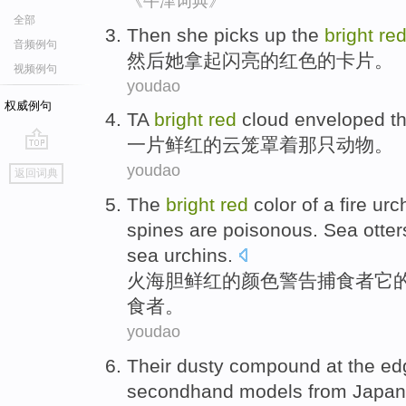
《牛津词典》
全部
Then
she
picks
up the
bright
re
音频例句
然后
她
拿
起
闪亮
的
红色
的卡片。
视频例句
youdao
权威例句
TA
bright
red
cloud
enveloped
t
一片
鲜红
的
云
笼罩着
那
只动物
。
go
youdao
返回词典
top
The
bright
red
color
of
a
fire
urc
spines are
poisonous
.
Sea otter
sea
urchins
.
火
海胆
鲜红
的
颜色
警告
捕食
者
它
食者。
youdao
Their
dusty
compound
at
the
ed
secondhand models
from
Japan