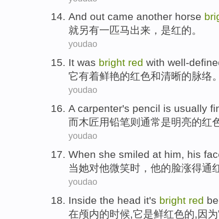
And
out came
another
horse
bri
就
另有一
匹
马
出来
，是
红
的。
youdao
It
was
bright
red
with
well-defin
它
有着
鲜艳的
红色
和
清晰的
脉络
youdao
A carpenter's
pencil
is
usually
fi
而
木匠
用铅笔
则
通常
是
明亮的
红
youdao
When
she
smiled
at
him
,
his
fac
当
她
对
他
微笑
时
，
他
的
脸
涨得
通
youdao
Inside
the
head
it
's
bright
red
be
在
颅内
的
时候,
它
是
鲜红色
的,
因为