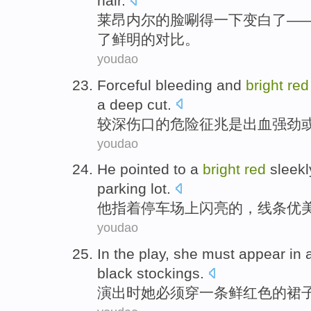
hair
.
莱昂
内尔的脸唰得一下
变
白
了—
了
鲜明
的对比。
youdao
Forceful
bleeding
and
bright
red
a
deep
cut
.
较
深
伤口
的
危险
征兆
是
出血
强劲
youdao
He
pointed to
a
bright
red
sleekl
parking lot
.
他
指着
停车场
上闪亮的，线条优
youdao
In the play
,
she
must
appear in
black
stockings
.
演出
时
她
必须
穿
一条
鲜红色
的
裙