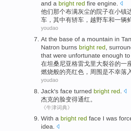
and
a
bright
red
fire
engine.
他们
那个布满灰尘
的
院子
在
小镇
车，
其中
有轿车
，
越野车
和
一
辆
youdao
At
the base
of
a
mountain
in Ta
Natron
burns
bright
red
,
surroun
that
were
unfortunate enough
t
在
坦桑尼亚
格雷
戈里
大裂谷
的
一
燃烧
般的亮
红色
，
周围
是
不幸
落
youdao
Jack
's
face
turned
bright
red
.
杰克
的
脸
变得
通红。
《牛津词典》
With a
bright
red
face
I
was forc
idea
.