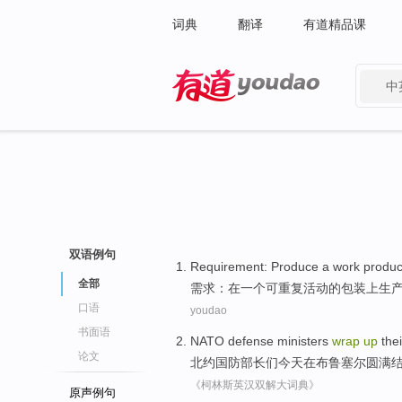
词典
翻译
有道精品课
中
有道 - 网易旗下搜索
双语例句
Requirement
:
Produce
a
work
produc
全部
需求
：
在
一
个
可重复
活动
的
包装
上
生
口语
youdao
书面语
NATO
defense
ministers
wrap
up
thei
论文
北约
国防
部长们
今天
在
布鲁塞尔
圆满
《柯林斯英汉双解大词典》
原声例句