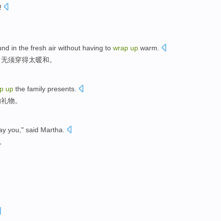
!
und
in
the
fresh
air
without having to
wrap
up
warm
.
，无须
穿
得太
暖和
。
p
up
the
family
presents
.
的
礼物。
ay you
,"
said
Martha
.
。