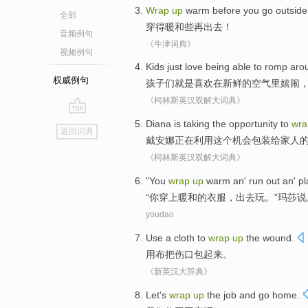
Wrap
up
warm
before you go
outside
全部
穿
得
暖和
些
再
出去！
音频例句
《牛津词典》
视频例句
Kids
just
love
being able to
romp
aro
权威例句
孩子们
就是
喜欢
在
新鲜
的
空气
里
嬉闹
《柯林斯英汉双解大词典》
go
Diana
is taking
the
opportunity
to
wra
返回词典
top
戴安娜
正在
利用
这个
机会
包装
给
家人
《柯林斯英汉双解大词典》
"
You
wrap
up
warm
an' run
out
an'
pl
“
你
穿上
暖和
的衣服，
出去
玩
。”
玛莎
说
youdao
Use a cloth
to
wrap
up
the
wound
.
用布
把
伤口
包起来
。
《新英汉大辞典》
Let
's
wrap
up
the job and
go home
.