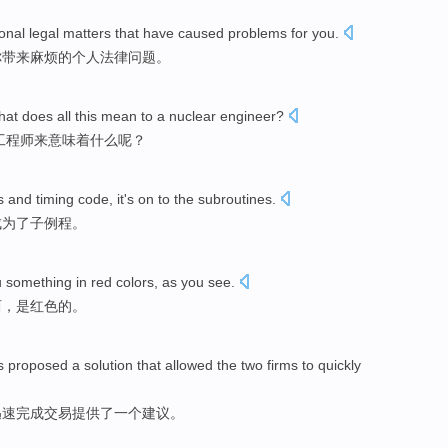
onal
legal
matters
that have
caused
problems
for
you
.
你
带来
麻烦
的
个人
法律
问题
。
hat
does all
this
mean
to
a
nuclear
engineer
?
工程师来
意味着
什么
呢？
s
and
timing
code
,
it
's on
to
the subroutines
.
成为
了
子例程。
u
something
in
red colors
, as you see.
西
，是
红色
的。
s
proposed
a
solution that allowed the
two
firms to
quickly
迅速
完成
交易
提供了
一个
建议
。