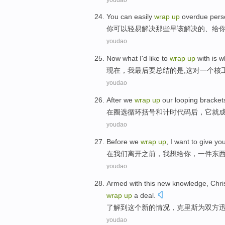
You
can
easily
wrap
up
overdue
pers
你
可以
轻易
解决那些早该
解决
的、给
youdao
Now what
I
'd
like to
wrap
up
with
is
w
现在
，
我
最后
要
总结的
是
,
这
对
一个
核
youdao
After
we
wrap
up
our
looping
bracket
在
圈选循环
括号
和
计时
代码
后，
它
就
youdao
Before
we
wrap
up
,
I
want to
give
yo
在
我们
离开
之前
，
我
想
给
你
，
一件东
youdao
Armed with
this
new
knowledge
,
Chri
wrap
up
a
deal
.
了解
到
这个
新的
情况
，
克里斯
为
双方
youdao