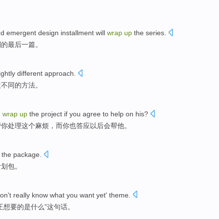
nd
emergent
design
installment
will
wrap
up
the series
.
列的
最后
一篇。
ightly
different
approach
.
微
不同
的方法。
u
wrap
up
the
project if you
agree to
help on
his
?
帮
你
处理
这个
麻烦，而你也
答应
以后会帮他。
the
package
.
计划包
。
on't
really know
what
you
want
yet' theme.
正
想要
的
是什么
”
这
句
话
。