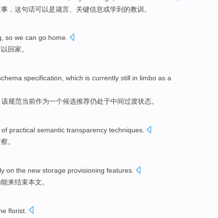
故事，
这
句话可以是
箴言
、
关键
信息
或
学到的教训。
g
,
so
we
can
go home
.
可以
回家
。
schema
specification
,
which
is
currently
still
in limbo
as
a
，
该
规范
当前
作为
一个
候选推荐
仍
处于
中间过渡状态。
of
practical
semantic
transparency
techniques
.
考察
。
ly
on the
new
storage
provisioning
features
.
功能
来
结束
本文。
he florist
.