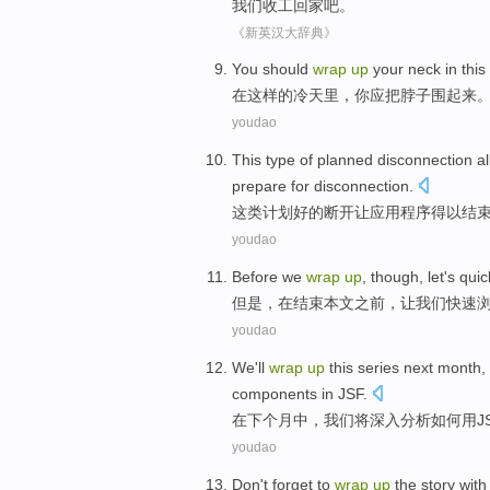
我们
收工
回家
吧。
《新英汉大辞典》
You
should
wrap
up
your
neck
in
this
在
这样
的
冷天
里，
你
应
把
脖子围
起来
youdao
This
type
of
planned
disconnection
a
prepare for
disconnection
.
这
类
计划
好的
断开
让
应用程序
得以
结
youdao
Before
we
wrap
up
,
though
,
let
's
quic
但是
，在
结束
本文
之前
，
让我们
快速
youdao
We
'll
wrap
up
this
series
next
month
,
components
in
JSF
.
在下个
月中
，
我们
将
深入
分析如何
用
J
youdao
Don't
forget
to
wrap
up
the
story
with