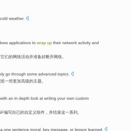
cold weather
.
。
llows
applications
to
wrap
up
their
network
activity
and
束
它们
的
网络
活动
并
准备
好断开网络。
kly
go through
some
advanced
topics
.
浏览
一些
更加高级
的
主题
。
with
an in
-
depth look at
writing
your own
custom
SF
编写
自已
的
自定义
组件
，并
结束
这
一系列
。
a one sentence
moral
,
key
message
,
or
lesson learned
.