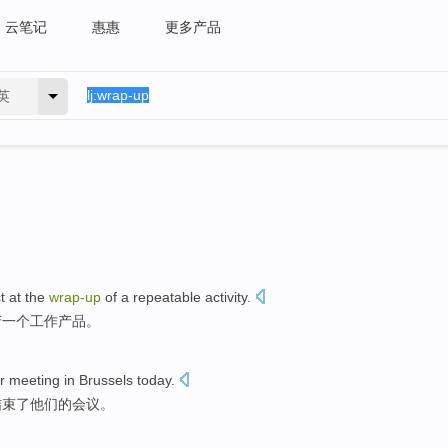
云笔记
惠惠
更多产品
英
t
at
the
wrap-up
of
a
repeatable
activity
.
产
一个
工作
产品
。
r
meeting
in
Brussels
today
.
结束
了
他们
的
会议
。