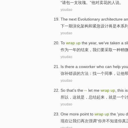
“
请
包
一支
玫瑰。”
他
对
卖花的人说。
youdao
The next
Evolutionary
architecture
a
下
一
期
演化
架构
和
紧急
设计
将
是
本
系
youdao
To
wrap
up
the
year
,
we
've
taken
a
sl
作为
一年
的
结束，
我们
要
采取
一
种
稍
youdao
Is there
a
coworker who
can
help
yo
弥补错误的方法：找
一个
同事
，让
他
youdao
So
that
's
the
-
-
let me
wrap
up
, this
is
所以
，
这
就是
，
总结
起来
，
就是
一个
youdao
One more
point
to
wrap
up
the
'
you
d
现在让我们再次
强调
“
你
并不
知道
你真
youdao