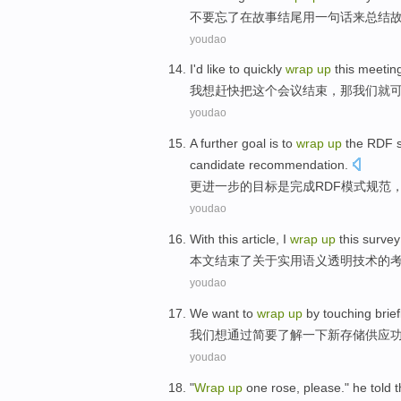
不要
忘了
在
故事
结尾
用
一句话
来
总结
youdao
I
'd like
to quickly
wrap
up
this
meetin
我
想
赶快
把
这个
会议结束
，
那
我们
就
youdao
A
further
goal
is
to
wrap
up
the RDF
candidate
recommendation
.
更进一步的
目标
是
完成
RDF
模式
规范
youdao
With this
article
, I
wrap
up
this
survey
本文
结束
了关于
实用
语义
透明
技术
的
youdao
We
want
to
wrap
up
by
touching brief
我们
想
通过
简要
了解一下
新
存储
供应
youdao
"
Wrap
up
one rose
,
please
."
he
told
t