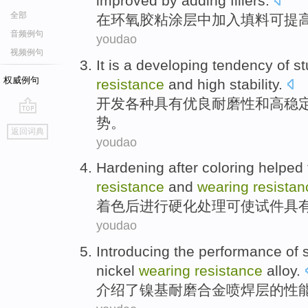
improved
by adding
fillers
.
全部
在
环氧
胶粘涂层
中
加入
填料
可
提
音频例句
youdao
视频例句
It is a
developing
tendency
of
st
权威例句
resistance
and
high
stability
.
开发
各种
具有优良
耐磨性
和
高
稳
势
。
go
返回词典
top
youdao
Hardening
after
coloring
helped 
resistance
and
wearing
resistan
着色
后
进行硬化处理可
使
试件
具
youdao
Introducing
the
performance
of
nickel
wearing
resistance
alloy
.
介绍
了
镍基
耐磨
合金
喷
焊
层
的
性