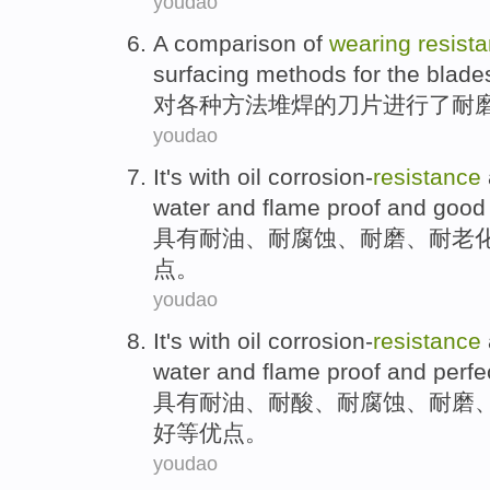
youdao
A
comparison
of
wearing
resist
surfacing
methods
for the
blade
对
各种
方法
堆焊
的
刀片
进行
了
耐
youdao
It's
with
oil
corrosion-
resistance
water and
flame
proof
and
good
具有
耐
油
、耐腐蚀、
耐磨
、耐
老
点。
youdao
It's
with
oil
corrosion-
resistance
water and
flame
proof and
perfe
具有
耐
油
、
耐酸
、耐腐蚀、
耐磨
好
等优点。
youdao