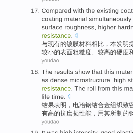
Compared
with
the existing
coat
coating
material simultaneousl
surface
roughness
,
higher
hard
resistance
.
与
现有
的
镀膜
材料
相比
，
本
发明
较小
的
表面
粗糙度
、
较高
的
硬度
youdao
The results
show that
this mater
as
dense
microstructure,
high
s
resistance
. The
roll
from this ma
life time
.
结果
表明
，
电冶钢结合金
组织致
有高的
抗
磨损
性能，用其所制的
youdao
It was
high
intensity
,
good
elasti