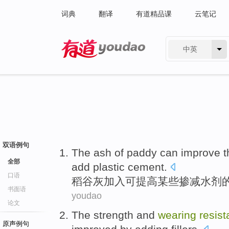
词典
翻译
有道精品课
云笔记
中英
有道 - 网易旗下搜索
双语例句
The
ash
of
paddy
can
improve
t
全部
add
plastic
cement
.
口语
稻谷
灰
加入
可
提高
某些
掺减水剂
书面语
youdao
论文
The
strength
and
wearing
resis
原声例句