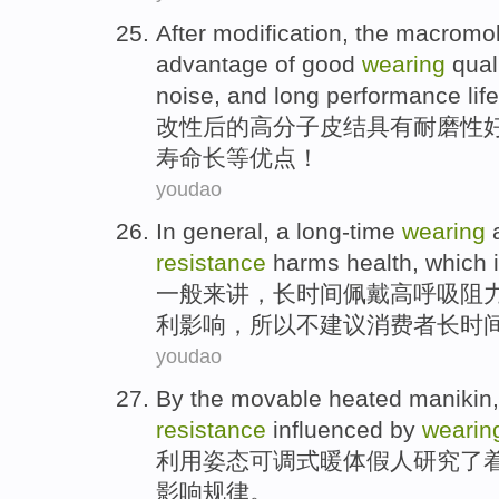
After modification
,
the
macromole
advantage of
good
wearing
qual
noise
, and
long
performance life
改性
后
的
高分子
皮结
具有
耐磨性
寿命
长
等
优点
！
youdao
In general
,
a long-time
wearing
resistance
harms
health
, which 
一般
来讲，
长
时间
佩戴
高
呼吸
阻
利影响，
所以
不建议消费者长时
youdao
By the movable
heated manikin,
resistance
influenced by
wearin
利用
姿态可调式暖体假
人
研究了
影响
规律
。