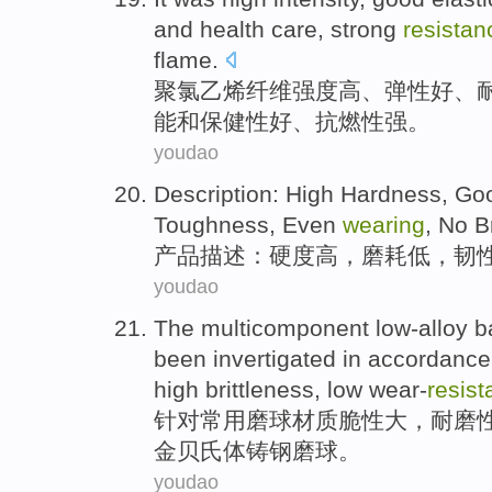
and
health care
,
strong
resistan
flame
.
聚氯乙烯纤维
强度
高
、
弹性
好
、
能和
保健
性好、抗
燃
性强。
youdao
Description
:
High Hardness
, G
Toughness
, Even
wearing
,
No B
产品描述
：硬度
高
，
磨耗
低，
韧
youdao
The
multicomponent low-alloy bai
been invertigated in accordanc
high
brittleness
,
low
wear-
resis
针对常用
磨
球
材质
脆性
大，耐磨
金贝氏体铸钢
磨
球
。
youdao