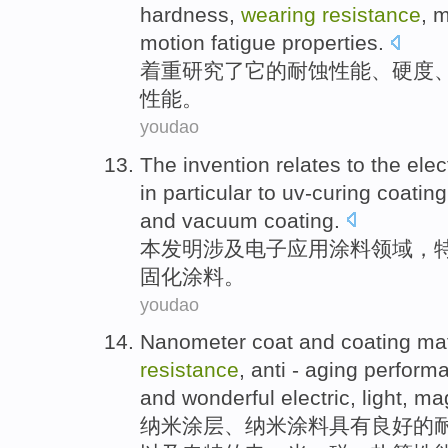
hardness
,
wearing
resistance
, 
motion
fatigue
properties
.
着重
研究
了
它
的
耐
蚀性能、
硬度
性能
。
youdao
The invention
relates
to the
elec
in particular
to
uv-curing
coating
and
vacuum
coating
.
本
发明
涉及
电子
应用
涂料
领域
，
固化
涂料
。
youdao
Nanometer
coat
and
coating mat
resistance
,
anti - aging perform
and
wonderful
electric
,
light
,
ma
纳米
涂层
、纳米
涂料
具有
良好
的