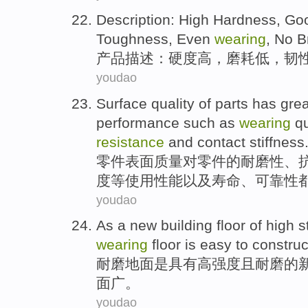
Description
:
High Hardness
, G
Toughness
, Even
wearing
,
No B
产品描述
：硬度
高
，
磨耗
低，
韧
youdao
Surface
quality
of
parts
has
grea
performance
such
as
wearing
qu
resistance
and
contact
stiffness
零件
表面
质量
对
零件的
耐磨性
、
度
等
使用
性能
以及寿命、可靠性
youdao
As a
new
building
floor
of
high
s
wearing
floor
is
easy
to
construc
耐磨
地面
是
具有高
强度
且
耐磨
的
面
广
。
youdao