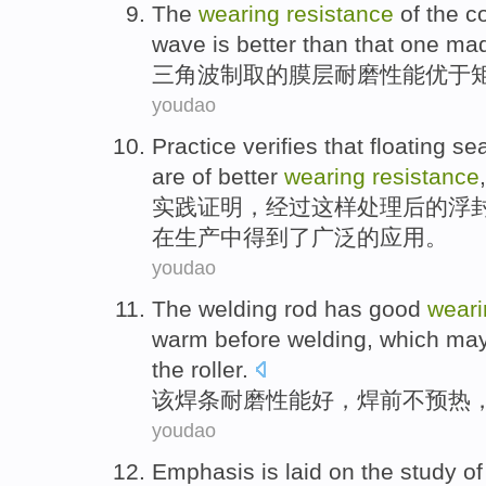
The
wearing
resistance
of the
c
wave
is better than that one
ma
三角
波
制取
的
膜
层
耐磨
性能
优于
youdao
Practice
verifies that
floating
sea
are
of better
wearing
resistance
实践
证明
，
经过
这样处理后的
浮
在生产中得到了广泛的应用。
youdao
The
welding
rod
has
good
wear
warm
before
welding
,
which ma
the
roller
.
该
焊条
耐磨
性能
好
，
焊
前
不
预热
youdao
Emphasis
is laid on the
study
o