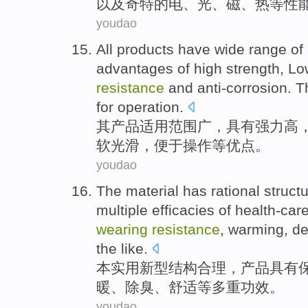
以及
奇特的
电
、
光
、
磁
、
热
等性
youdao
All
products
have
wide range
of
advantages
of
high
strength
,
Lo
resistance
and
anti-corrosion
.
T
for
operation
.
其
产品
适用
范围
广
，
具有
强力
高
软
光滑，便于操作等优点。
youdao
The material has
rational
struct
multiple
efficacies
of
health-car
wearing
resistance
,
warming
,
de
the
like
.
本实用新型
结构
合理
，
产品
具有
暖
、除
臭
、
舒适
等
多重
功效
。
youdao